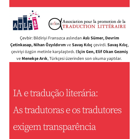
Çevbir
: Bildiriyi Fransızca aslından
Aslı Sümer, Devrim
Çetinkasap, Nihan Özyıldırım
ve
Savaş Kılıç
çevirdi.
Savaş Kılıç
,
çeviriyi özgün metinle karşılaştırdı. E
lçin Gen, Elif Okan Gezmiş
ve
Menekşe Arık
, Türkçesi üzerinden son okuma yaptılar.