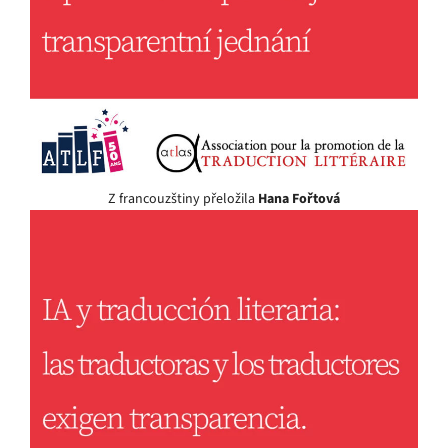
Z francouzštiny přeložila
Hana Fořtová