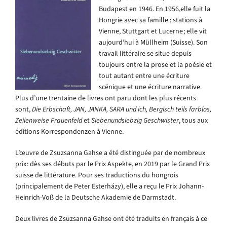
Budapest en 1946.
En
1956,
elle fuit la
Hongrie avec sa famille ;
stations à
Vienne, Stuttgart et Lucerne
; elle vit
aujourd’hui à Müllheim (Suisse). Son
travail littéraire se situe depuis
toujours entre la prose et la poésie et
tout autant entre une écriture
scénique et une écriture narrative.
Plus d’une
trentaine
de livres ont paru dont les plus récents
sont,
Die
Erbschaft
,
JAN, JANKA, SARA und ich
,
Bergisch teils farblos
,
Zeilenweise Frauenfeld
et
Siebenundsiebzig Geschwister
, tous aux
éditions Korrespondenzen à Vienne.
L’œuvre de Zsuzsanna Gahse a été distinguée par de nombreux
prix
: dès ses débuts par le Prix
Aspekte
,
en 2019
par le Grand Prix
suisse de littérature. Pour ses traductions du hongrois
(principalement de Peter Esterházy), elle a reçu le Prix Johann-
Heinrich-Voß de la Deutsche Akademie de Darmstadt.
Deux livres
de
Zsuzsanna
Gahse
ont été
traduit
s
en français à ce