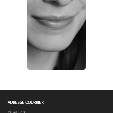
réflexivité et poésie, et
l’implication des notions de
« critique » et de « traduction »
dans la philosophie du langage
de Jacques Derrida. Elle est
également rédactrice en
littérature et idées pour la
depuis 2021,
Zone Critique
revue
activité qui lui permet de
s’ouvrir à une culture
cosmopolite et d’élargir ses
horizons de pensée.
ADRESSE COURRIER
ATLAS – CITL