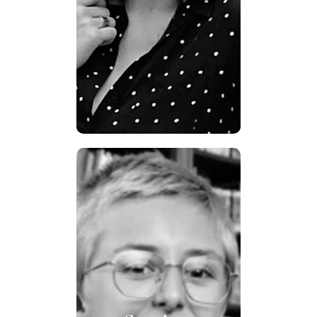
théâtre et de la danse, elle
expérimente dans l’espace des
formes de poésie visuelle,
dansée et signée, qui, comme la
traduction, posent la question
du passage d’un langage à un
autre, du texte au corps, de la
ligne au mouvement.
Sue-Ann
MALITTE
Sue Ann Malitte étudie la
littérature à l’École Normale
Supérieure. Elle travaille sur les
poétesses ouvrières au XIXe
siècle, au sujet desquelles elle
termine cette année un