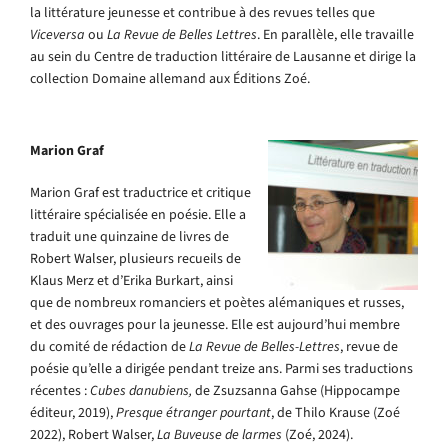
la littérature jeunesse et contribue à des revues telles que
Viceversa
ou
La Revue de Belles Lettres
. En parallèle, elle travaille
au sein du Centre de traduction littéraire de Lausanne et dirige la
collection Domaine allemand aux Éditions Zoé.
Marion Graf
Marion Graf est traductrice et critique
littéraire spécialisée en poésie. Elle a
traduit une quinzaine de livres de
Robert Walser, plusieurs recueils de
Klaus Merz et d’Erika
Burkart
, ainsi
que de nombreux romanciers et poètes alémaniques et russes,
et des ouvrages pour la jeunesse.
E
lle est aujourd’hui membre
du comité de rédaction de
La Revue de Belles-Lettres
,
revue de
poésie qu’elle a dirigée pendant treize ans. Parmi ses traductions
récentes :
Cubes danubiens
,
de
Zsuzsanna
Gahse
(Hippocampe
éditeur, 2019),
Presque étranger pourtant
, de
Thilo
Krause (Zoé
2022), Robert Walser,
La Buveuse de larmes
(Zoé, 2024).