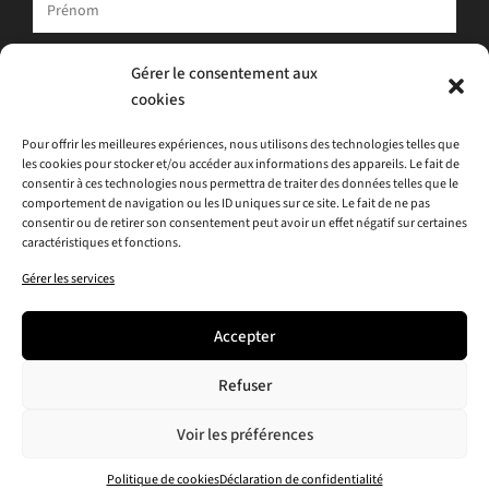
Votre adresse e-mail est uniquement utilisée pour vous envoyer
Gérer le consentement aux
notre newsletter et des informations sur les activités d'ATLAS.
cookies
Vous pouvez toujours utiliser le lien de désinscription inclus dans
la newsletter.
Pour offrir les meilleures expériences, nous utilisons des technologies telles que
les cookies pour stocker et/ou accéder aux informations des appareils. Le fait de
J'accepte
la politique de confidentialité
consentir à ces technologies nous permettra de traiter des données telles que le
comportement de navigation ou les ID uniques sur ce site. Le fait de ne pas
consentir ou de retirer son consentement peut avoir un effet négatif sur certaines
caractéristiques et fonctions.
Gérer les services
Accepter
Refuser
Voir les préférences
Politique de cookies
Déclaration de confidentialité
© 2026 · ATLAS -
Politique de Confidentialité
-
Politique de Cookies (UE)