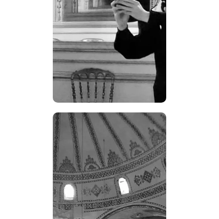
littérature française et
francophone, en particulier du
XIXe et XXe siècle, et aux
phénomènes de changement
de langue: traduction et
autotraduction, apprentissage
de langues étrangères, et
plurilinguisme.
Jules PLASSART
Jules Plassart est depuis
toujours passionné par les
langues et leurs rapports avec
les cultures à travers le temps
et l’espace. Après trois ans de
lettres classiques en classe
préparatoire à Toulouse, il finit