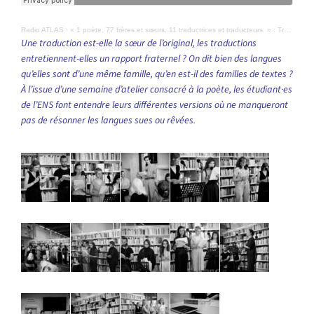
Radio ATLAS
·
« 1 poète, 77 frères et sœurs, 11 traductrices et traducteurs » : Traduire Zsuzsanna Gahse • ENS-PSL
Une traduction est-elle la sœur de l’original, les traductions
entretiennent-elles un rapport fraternel ? On dit bien des langues
qu’elles sont d’une même famille, qu’en est-il des familles de textes ?
À l’issue d’une semaine d’atelier consacré à la poète, les étudiant·es
de l’ENS font entendre leurs différentes versions où ne manqueront
pas de résonner les langues sues ou rêvées.