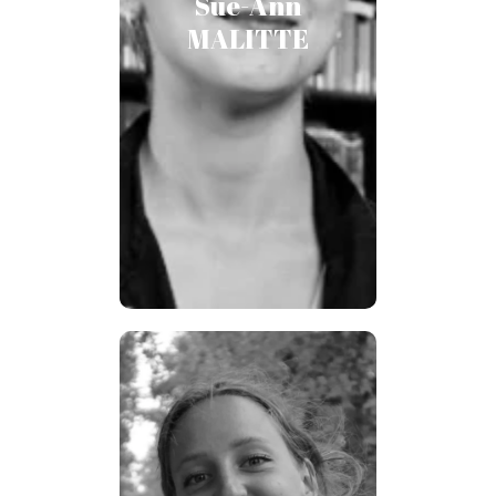
Sue-Ann
mémoire sous la direction de
Thomas Conrad, après avoir co-
MALITTE
organisé un séminaire d’élèves à
uvrières et
l’ENS intitulé O
littérature au XIXe siècle en
et effectué un stage à la
France
Bibliothèque Nationale de
France dans le cadre duquel
elle a contribué à mettre en
valeur ces écrivaines oubliées
par la rédaction de billets sur le
blog de Gallica.
Marie
RAGGENBASS
Étudiante en littérature et en
philosophie à l’École Normale