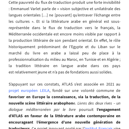
Cette pauvreté du flux de traduction produit une forte invisibilité
: Emmanuel Varlet parle de « vision subjective et unilatérale des
langues orientales […] ne [pouvant] qu’entraver l’échange entre
les cultures ». Et si la littérature arabe en général est sous-
représentée dans le flux de traduction vers le français, la
Méditerranée occidentale est encore moins visible par rapport à
la production littéraire de son pendant oriental. En effet, le rôle
historiquement prédominant de l’Egypte et du Liban sur le
marché du livre en arabe a laissé peu de place à la
professionnalisation du milieu au Maroc, en Tunisie et en Algérie ;
la tradition littéraire en langue arabe dans ces pays
est relativement jeune et n’a pas de fondations aussi solides.
S’appuyant sur ces constats, ATLAS s’est associée en 2021 au
projet européen LEILA
, fondé sur une volonté commune de
favoriser en Europe la connaissance, via la traduction, de la
nouvelle scène littéraire arabophon
e.
Livres des deux rives – un
dialogue méditerranéen par le livre
poursuit
l’engagement
d’ATLAS en faveur de la littérature arabe contemporaine en
encourageant l’émergence d’une nouvelle génération de
traducteurs
. Ce projet innovant porté par l’
Institut Français
vise