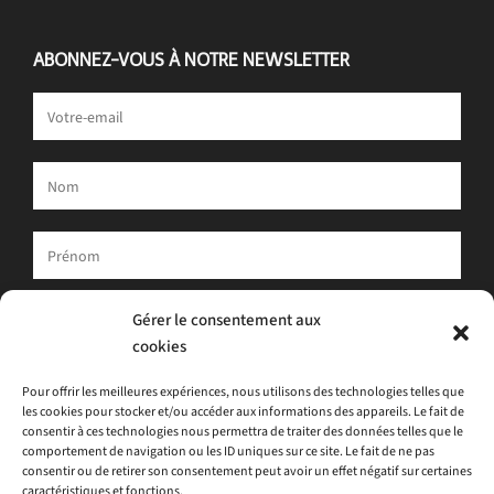
ABONNEZ-VOUS À NOTRE NEWSLETTER
Votre adresse e-mail est uniquement utilisée pour vous envoyer
Gérer le consentement aux
notre newsletter et des informations sur les activités d'ATLAS.
cookies
Vous pouvez toujours utiliser le lien de désinscription inclus dans
la newsletter.
Pour offrir les meilleures expériences, nous utilisons des technologies telles que
les cookies pour stocker et/ou accéder aux informations des appareils. Le fait de
J'accepte
la politique de confidentialité
consentir à ces technologies nous permettra de traiter des données telles que le
comportement de navigation ou les ID uniques sur ce site. Le fait de ne pas
consentir ou de retirer son consentement peut avoir un effet négatif sur certaines
caractéristiques et fonctions.