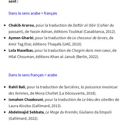
sont :
Dans le sens arabe > français
Chakib Ararou
, pour la traduction de
Daftār al-‘ābir
(
Cahier du
passant), de Yassin Adnan, éditions Toubkal (Casablanca, 2012).
Aymen Gharbi
, pour la traduction de
Le chasseur de larves
, de
Amir Tag Elsir, éditions Thaqafa (UAE, 2010).
Lola Maselbas
, pour la traduction de
Chagrin dans mon cœur
, de
Hilal Chouman, éditions Khan al-Janub (Berlin, 2022).
Dans le sens français > arabe
Rahil Bali
, pour la traduction de S
orcières, la puissance invaincue
des femmes
, de Mona Chollet (La Découverte, 2018).
Ismahen Chaabouni
, pour la traduction de
Le bleu des abeilles
de
Laura Alcoba (Gallimard, 2013).
Abdelmajid Sebbata
,
Le Mage du Kremlin
, Giuliano da Empoli
(Gallimard, 2022).