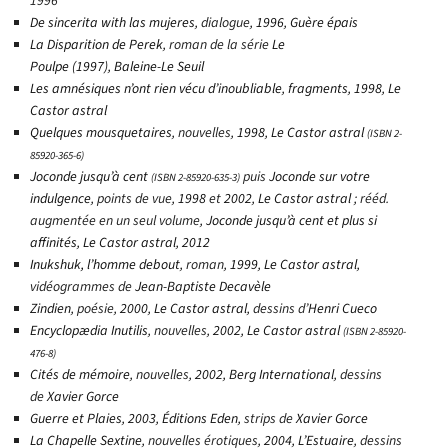
1996
De sincerita with las mujeres
, dialogue,
1996
,
Guère épais
La Disparition de Perek
, roman de la série
Le
Poulpe
(
1997
),
Baleine-Le Seuil
Les amnésiques n’ont rien vécu d’inoubliable
,
fragments
,
1998
,
Le
Castor astral
Quelques mousquetaires
, nouvelles,
1998
,
Le Castor astral
(
ISBN
2-
85920-365-6
)
Joconde jusqu’à cent
puis
Joconde sur votre
(
ISBN
2-85920-635-3
)
indulgence
, points de vue,
1998
et
2002
,
Le Castor astral
; rééd.
augmentée en un seul volume,
Joconde jusqu’à cent et plus si
affinités
,
Le Castor astral
,
2012
Inukshuk, l’homme debout
, roman,
1999
,
Le Castor astral
,
vidéogrammes de
Jean-Baptiste Decavèle
Zindien
, poésie,
2000
,
Le Castor astral
, dessins d’
Henri Cueco
Encyclopædia Inutilis
, nouvelles,
2002
,
Le Castor astral
(
ISBN
2-85920-
476-8
)
Cités de mémoire
, nouvelles,
2002
,
Berg International
, dessins
de
Xavier Gorce
Guerre et Plaies
,
2003
,
Éditions Eden
, strips de
Xavier Gorce
La Chapelle Sextine
, nouvelles érotiques,
2004
,
L’Estuaire
, dessins