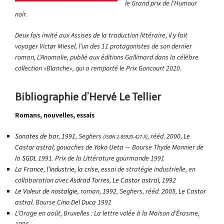
le Grand prix de l’Humour
noir.
Deux fois invité aux Assises de la traduction littéraire, il y fait
voyager Victør Miesel, l’un des 11
protagonistes de son dernier
roman,
L’Anomalie
, publié aux éditions Gallimard dans la célèbre
collection
«
Blanche
», qui a remporté le Prix Goncourt 2020.
Bibliographie d’Hervé Le Tellier
Romans, nouvelles, essais
Sonates de bar
,
1991
, Seghers
, rééd.
2000
,
Le
(
ISBN
2-85920-427-X
)
Castor astral
, gouaches de
Yoko Ueta
— Bourse Thyde Monnier de
la
SGDL
1991. Prix de la Littérature gourmande 1991
La France, l’industrie, la crise
, essai de stratégie industrielle, en
collaboration avec
Asdrad Torres
,
Le Castor astral
,
1992
Le Voleur de nostalgie
, roman,
1992
, Seghers, rééd.
2005
,
Le Castor
astral
. Bourse
Cino Del Duca
1992
L’Orage en août
, Bruxelles : La lettre volée à la Maison d’Érasme,