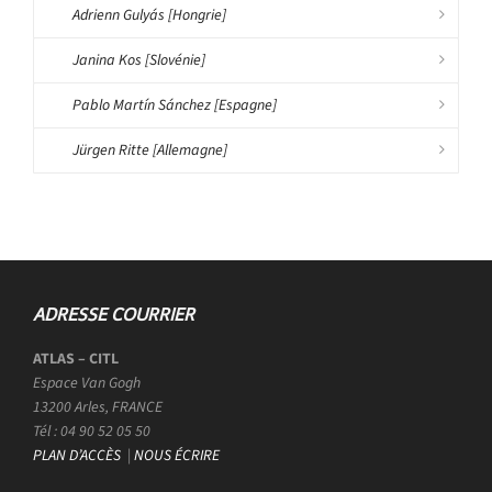
Adrienn Gulyás [Hongrie]
Janina Kos [Slovénie]
Pablo Martín Sánchez [Espagne]
Jürgen Ritte [Allemagne]
ADRESSE COURRIER
ATLAS – CITL
Espace Van Gogh
13200 Arles, FRANCE
Tél : 04 90 52 05 50
PLAN D’ACCÈS
|
NOUS ÉCRIRE