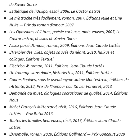
de
Xavier Gorce
Esthétique de l’Oulipo
, essai,
2006
,
Le Castor astral
Je m’attache très facilement
, roman,
2007
,
Éditions Mille et Une
Nuits
—
Prix du roman d’amour
2007
Les Opossums célèbres
, poésie curieuse,
mots-valises
,
2007
,
Le
Castor astral
, dessins de
Xavier Gorce
Assez parlé d’amour
, roman,
2009
,
Éditions Jean-Claude Lattès
L’Herbier des villes
, objets sauvés du néant
,
2010
, haïkus et
collages,
Éditions Textuel
Eléctrico W
, roman,
2011
, Éditions Jean-Claude Lattès
Un fromage sans doute
, historiettes, 2011,
Éditions Hatier
Contes liquides
, sous le pseudonyme
Jaime Montestrela
,
éditions de
l’Attente
, 2012,
Prix de l’humour noir
Xavier Forneret, 2013
Demande au muet
, dialogues socratiques de qualité, 2014,
Éditions
Nous
Moi et François Mitterrand
, récit, 2016, Éditions Jean-Claude
Lattès — Prix
Botul
2016
Toutes les familles heureuses
, récit, 2017, Éditions Jean-Claude
Lattès
L’Anomalie
, roman, 2020,
Éditions Gallimard
—
Prix Goncourt
2020