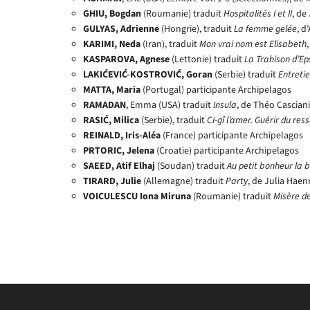
GHIU, Bogdan
(Roumanie) traduit
Hospitalités I et II
, de
GULYAS, Adrienne
(Hongrie), traduit
La femme gelée
, d
KARIMI, Neda
(Iran), traduit
Mon vrai nom est Elisabeth
KASPAROVA, Agnese
(Lettonie) traduit
La Trahison d’Ep
LAKIĆEVIĆ-KOSTROVIĆ, Goran
(Serbie) traduit
Entretie
MATTA, Maria
(Portugal) participante Archipelagos
RAMADAN
, Emma (USA) traduit
Insula
, de Théo Cascian
RASIĆ, Milica
(Serbie), traduit
Ci-gî l’amer. Guérir du re
REINALD, Iris-Aléa
(France) participante Archipelagos
PRTORIC, Jelena
(Croatie) participante Archipelagos
SAEED, Atif Elhaj
(Soudan) traduit
Au petit bonheur la 
TIRARD, Julie
(Allemagne) traduit
Party
, de Julia Haen
VOICULESCU Iona Miruna
(Roumanie) traduit
Misère de