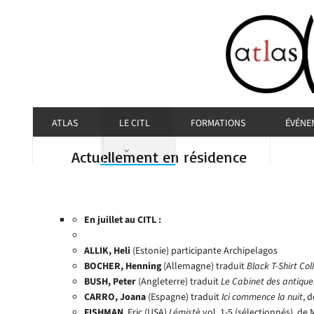
ATLAS
LE CITL
FORMATIONS
ÉVÉNE
Actuellement en résidence
En juillet au CITL :
ALLIK, Heli
(Estonie) participante Archipelagos
BOCHER, Henning
(Allemagne) traduit
Black T-Shirt Col
BUSH, Peter
(Angleterre) traduit
Le Cabinet des antique
CARRO, Joana
(Espagne) traduit
Ici commence la nuit
, 
FISHMAN
, Eric (USA)
Lémistè
vol. 1-5 (sélectionnés), de