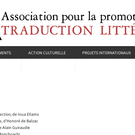
MENTS
ACTION CULTURELLE
PROJETS INTERNATIONAUX
lection
, de Inua Ellams
s
, d’Honoré de Balzac
de Alain Guiraudie
 Monchoachi