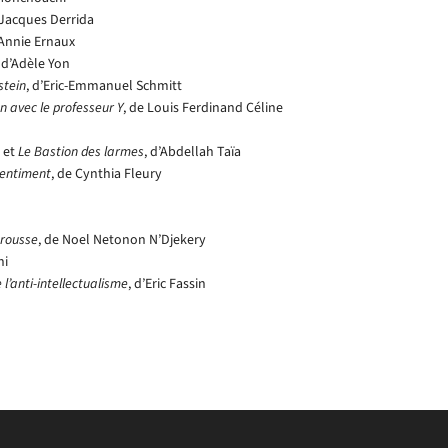
 Jacques Derrida
’Annie Ernaux
, d’Adèle Yon
stein
, d’Eric-Emmanuel Schmitt
n avec le professeur Y
, de Louis Ferdinand Céline
i et
Le Bastion des larmes
, d’Abdellah Taïa
ssentiment
, de Cynthia Fleury
brousse
, de Noel Netonon N’Djekery
ni
 l’anti-intellectualisme
, d’Eric Fassin