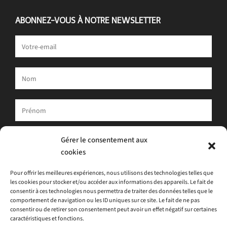
ABONNEZ-VOUS À NOTRE NEWSLETTER
Votre adresse e-mail est uniquement utilisée pour vous envoyer
Gérer le consentement aux
notre newsletter et des informations sur les activités d'ATLAS.
cookies
Vous pouvez toujours utiliser le lien de désinscription inclus dans
la newsletter.
Pour offrir les meilleures expériences, nous utilisons des technologies telles que
les cookies pour stocker et/ou accéder aux informations des appareils. Le fait de
J'accepte
la politique de confidentialité
consentir à ces technologies nous permettra de traiter des données telles que le
comportement de navigation ou les ID uniques sur ce site. Le fait de ne pas
consentir ou de retirer son consentement peut avoir un effet négatif sur certaines
caractéristiques et fonctions.