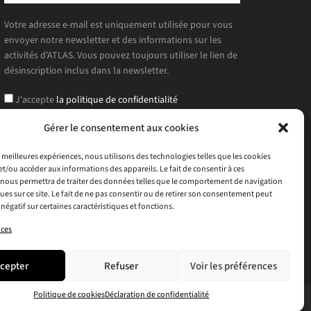
Votre adresse e-mail est uniquement utilisée pour vous
envoyer notre newsletter et des informations sur les
activités d'ATLAS. Vous pouvez toujours utiliser le lien de
désinscription inclus dans la newsletter.
J'accepte
la politique de confidentialité
Gérer le consentement aux cookies
es meilleures expériences, nous utilisons des technologies telles que les cookies
et/ou accéder aux informations des appareils. Le fait de consentir à ces
nous permettra de traiter des données telles que le comportement de navigation
ques sur ce site. Le fait de ne pas consentir ou de retirer son consentement peut
 négatif sur certaines caractéristiques et fonctions.
ices
cepter
Refuser
Voir les préférences
Politique de cookies
Déclaration de confidentialité