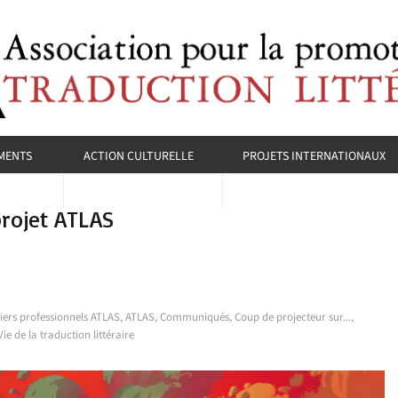
MENTS
ACTION CULTURELLE
PROJETS INTERNATIONAUX
projet ATLAS
liers professionnels ATLAS
,
ATLAS
,
Communiqués
,
Coup de projecteur sur...
,
Vie de la traduction littéraire