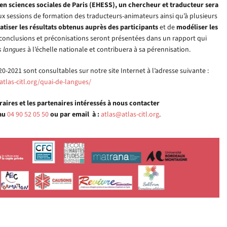
 en sciences sociales de Paris (EHESS), un chercheur et traducteur sera
 aux sessions de formation des traducteurs-animateurs ainsi qu’à plusieurs
atiser les résultats obtenus auprès des participants
et de
modéliser les
, conclusions et préconisations seront présentées dans un rapport qui
s langues
à l’échelle nationale et contribuera à sa pérennisation.
20-2021 sont consultables sur notre site Internet à l’adresse suivante :
atlas-citl.org/quai-de-langues/
éraires et les partenaires intéressés à nous contacter
au
04 90 52 05 50
ou par email à :
atlas@atlas-citl.org
.