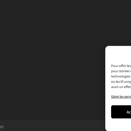
Pour offrir l
pour stocker 
technologies 
ou les ID uni
avoir un effet
Gérer les serv
Ac
UE)