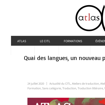
ATLAS
LE CITL
FORMATIONS
ÉVÉNE
Quai des langues, un nouveau 
24 juillet 2020
Actualité du CITL
,
Ateliers de traduction
,
Ate
Formation
,
Sans catégorie
,
Traduction
,
Traduction littéraire
,