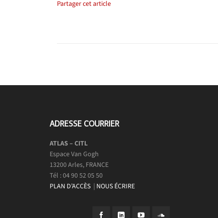
Partager cet article
ADRESSE COURRIER
ATLAS – CITL
Espace Van Gogh
13200 Arles, FRANCE
Tél : 04 90 52 05 50
PLAN D’ACCÈS
|
NOUS ÉCRIRE