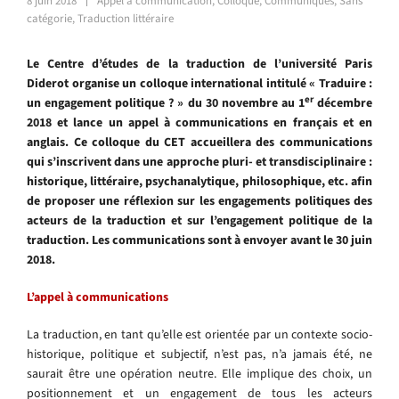
8 juin 2018
Appel à communication
,
Colloque
,
Communiqués
,
Sans
catégorie
,
Traduction littéraire
Le Centre d’études de la traduction de l’université Paris
Diderot organise un colloque international intitulé « Traduire :
er
un engagement politique ? » du 30 novembre au 1
décembre
2018 et lance un appel à communications en français et en
anglais. Ce colloque du CET accueillera des communications
qui s’inscrivent dans une approche pluri- et transdisciplinaire :
historique, littéraire, psychanalytique, philosophique, etc. afin
de proposer une réflexion sur les engagements politiques des
acteurs de la traduction et sur l’engagement politique de la
traduction. Les communications sont à envoyer avant le 30 juin
2018.
L’appel à communications
La traduction, en tant qu’elle est orientée par un contexte socio-
historique, politique et subjectif, n’est pas, n’a jamais été, ne
saurait être une opération neutre. Elle implique des choix, un
positionnement et un engagement de tous les acteurs