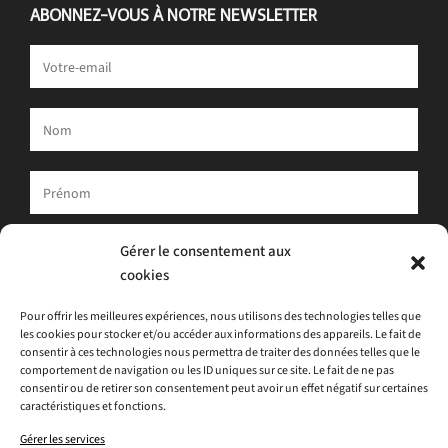
ABONNEZ-VOUS À NOTRE NEWSLETTER
Votre adresse e-mail est uniquement utilisée pour vous envoyer
Gérer le consentement aux
notre newsletter et des informations sur les activités d'ATLAS.
cookies
Vous pouvez toujours utiliser le lien de désinscription inclus dans
la newsletter.
Pour offrir les meilleures expériences, nous utilisons des technologies telles que
les cookies pour stocker et/ou accéder aux informations des appareils. Le fait de
J'accepte
la politique de confidentialité
consentir à ces technologies nous permettra de traiter des données telles que le
comportement de navigation ou les ID uniques sur ce site. Le fait de ne pas
consentir ou de retirer son consentement peut avoir un effet négatif sur certaines
caractéristiques et fonctions.
Gérer les services