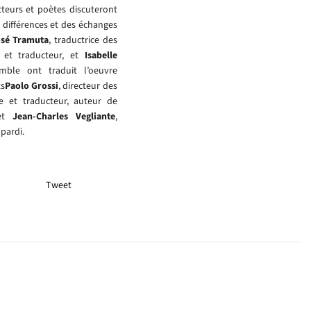
cteurs et poètes discuteront
s différences et des échanges
osé Tramuta
, traductrice des
 et traducteur, et
Isabelle
emble ont traduit l’oeuvre
ts
Paolo Grossi
, directeur des
e et traducteur, auteur de
 et
Jean-Charles Vegliante
,
pardi.
Tweet