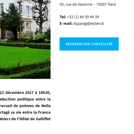
50, rue de Varenne – 75007 Paris
Tel:
+33 (1) 44 39 49 39
E-mail:
iicparigi@esteri.it
RÉSERVATION CONSEILLÉE
di 12 décembre 2017 à 18h30,
aduction poétique entre la
n recueil de poèmes de Nella
rtagé sa vie entre la France
ahiers de l’Hôtel de Galliffet