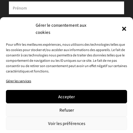
Votre adresse e-mail est uniquement utilisée pour vous envoyer
Gérer le consentement aux
notre newsletter et des informations sur les activités d'ATLAS.
cookies
Vous pouvez toujours utiliser le lien de désinscription inclus dans
la newsletter.
Pour offrir les meilleures expériences, nous utilisons des technologies telles que
les cookies pour stocker et/ou accéder aux informations des appareils. Le fait de
J'accepte
la politique de confidentialité
consentir à ces technologies nous permettra de traiter des données telles que le
comportement de navigation ou les ID uniques sur ce site. Le fait de ne pas
consentir ou de retirer son consentement peut avoir un effet négatif sur certaines
caractéristiques et fonctions.
Gérer les services
Accepter
Refuser
Voir les préférences