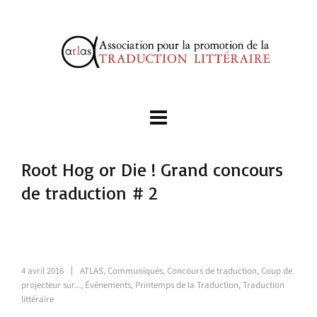
Root Hog or Die ! Grand concours
de traduction # 2
4 avril 2016
ATLAS
,
Communiqués
,
Concours de traduction
,
Coup de
projecteur sur...
,
Événements
,
Printemps de la Traduction
,
Traduction
littéraire