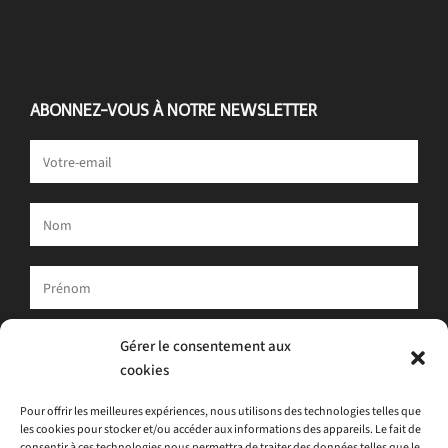
ABONNEZ-VOUS À NOTRE NEWSLETTER
Votre adresse e-mail est uniquement utilisée pour vous envoyer
Gérer le consentement aux
notre newsletter et des informations sur les activités d'ATLAS.
cookies
Vous pouvez toujours utiliser le lien de désinscription inclus dans
la newsletter.
Pour offrir les meilleures expériences, nous utilisons des technologies telles que
les cookies pour stocker et/ou accéder aux informations des appareils. Le fait de
J'accepte
la politique de confidentialité
consentir à ces technologies nous permettra de traiter des données telles que le