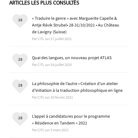
ARTICLES LES PLUS CONSULTÉS
« Traduire le genre » avec Marguerite Capelle &
28
Antje Rávik Strubel• 28-31/10/2021 • Au Château
de Lavigny (Suisse)
Par CITL sur 27 juillet 2021
Quai des langues, un nouveau projet ATLAS
28
Par CITL sur 24 juillet 2020
La philosophie de l’autre • Création d’un atelier
28
d’initiation à la traduction philosophique en ligne
Par CITL sur 25 février 2021
L’appel à candidatures pour le programme
28
« Résidence en Tandem » 2021
Par CITL sur 3 mars 2021