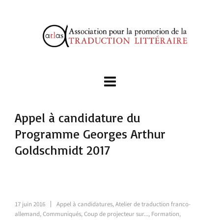
Appel à candidature du
Programme Georges Arthur
Goldschmidt 2017
17 juin 2016
Appel à candidatures
,
Atelier de traduction franco-
allemand
,
Communiqués
,
Coup de projecteur sur...
,
Formation
,