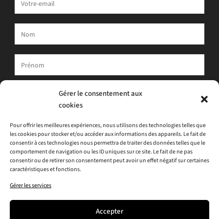
Votre adresse e-mail est uniquement utilisée pour vous envoyer
Gérer le consentement aux
notre newsletter et des informations sur les activités d'ATLAS.
cookies
Vous pouvez toujours utiliser le lien de désinscription inclus dans
la newsletter.
Pour offrir les meilleures expériences, nous utilisons des technologies telles que
les cookies pour stocker et/ou accéder aux informations des appareils. Le fait de
J'accepte
la politique de confidentialité
consentir à ces technologies nous permettra de traiter des données telles que le
comportement de navigation ou les ID uniques sur ce site. Le fait de ne pas
consentir ou de retirer son consentement peut avoir un effet négatif sur certaines
caractéristiques et fonctions.
Gérer les services
Accepter