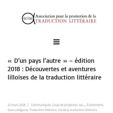
« D’un pays l’autre » – édition
2018 : Découvertes et aventures
lilloises de la traduction littéraire
12 mars 2018
Communiqués
,
Coup de projecteur sur...
,
Événements
,
Sans catégorie
,
Traduction littéraire
,
Vie de la traduction littéraire