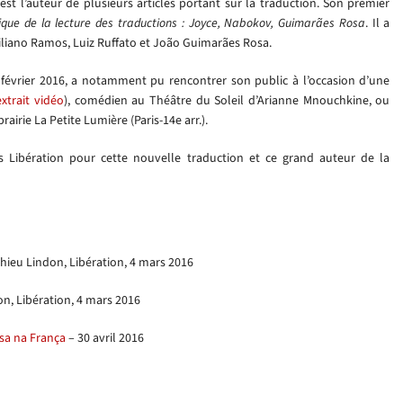
st l’auteur de plusieurs articles portant sur la traduction. Son premier
ique de la lecture des traductions : Joyce, Nabokov, Guimarães Rosa
. Il a
iliano Ramos, Luiz Ruffato et João Guimarães Rosa.
 février 2016, a notamment pu rencontrer son public à l’occasion d’une
extrait vidéo
), comédien au Théâtre du Soleil d’Arianne Mnouchkine, ou
rairie La Petite Lumière (Paris-14e arr.).
 Libération pour cette nouvelle traduction et ce grand auteur de la
hieu Lindon, Libération, 4 mars 2016
n, Libération, 4 mars 2016
sa na França
– 30 avril 2016