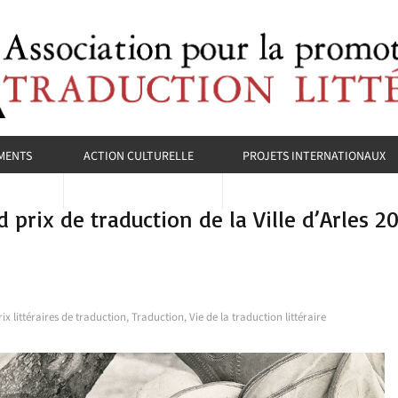
MENTS
ACTION CULTURELLE
PROJETS INTERNATIONAUX
prix de traduction de la Ville d’Arles 2
rix littéraires de traduction
,
Traduction
,
Vie de la traduction littéraire