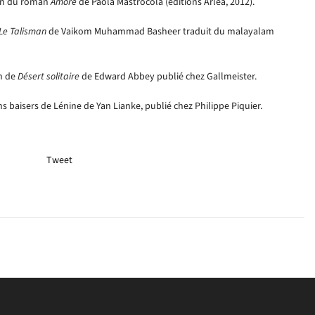
ien du roman
Amore
de Paola Mastrocola (éditions Arléa, 2012).
Le Talisman
de Vaikom Muhammad Basheer traduit du malayalam
in de
Désert solitaire
de Edward Abbey publié chez Gallmeister.
s baisers de Lénine de Yan Lianke, publié chez Philippe Piquier.
Tweet