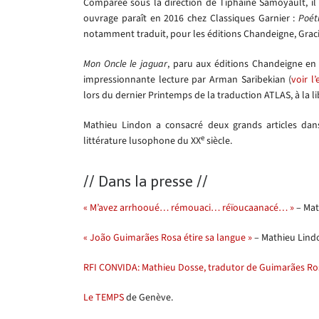
Comparée sous la direction de Tiphaine Samoyault, il e
ouvrage paraît en 2016 chez Classiques Garnier :
Poét
notamment traduit, pour les éditions Chandeigne, Grac
Mon Oncle le jaguar
, paru aux éditions Chandeigne en
impressionnante lecture par Arman Saribekian (
voir l’
lors du dernier Printemps de la traduction ATLAS, à la lib
Mathieu Lindon a consacré deux grands articles dans
e
littérature lusophone du XX
siècle.
// Dans la presse //
« M’avez arrhooué… rémouaci… réïoucaanacé… »
– Mat
« João Guimarães Rosa étire sa langue »
– Mathieu Lindo
RFI CONVIDA: Mathieu Dosse, tradutor de Guimarães Ro
Le TEMPS
de Genève.