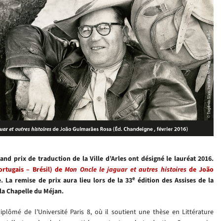
d prix de traduction de la Ville d’Arles ont désigné le lauréat 2016.
rtugais – Brésil) de
Mon Oncle le jaguar et autres histoires
de João
e
 La remise de prix aura lieu lors de la 33
édition des Assises de la
 la Chapelle du Méjan.
plômé de l’Université Paris 8, où il soutient une thèse en Littérature