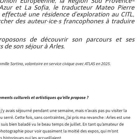
l’Union Européenne, la Région Sud Provence-
Azur et La Sofia, le traducteur Mateo Pierre
 effectué une résidence d’exploration au CITL,
rcher des auteur·ice·s francophones à traduire
oposons de découvrir son parcours et ses
s de son séjour à Arles.
amille Sortino, volontaire en service civique avec ATLAS en 2025.
ements culturels et artistiques qu’elle propose ?
, j’y avais séjourné pendant une semaine, mais n’avais pas pu visiter la
erré. Cette fois, sans contraintes, j’ai pris ma revanche : Arles est une
 suis bien baladé vu le beau temps de juillet. En tant qu’amateur de
 photographie pour voir quasiment la moitié des expos, qui m’ont
historiques qui les accueillaient.