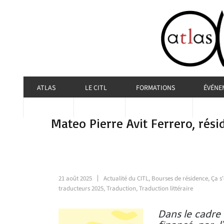
ATLAS
LE CITL
FORMATIONS
ÉVÉNE
Mateo Pierre Avit Ferrero, rés
21 août 2025
Actualité du CITL
,
Bourses de résidence
,
Ça s
traducteurs 2025
,
Traduction
,
Traduction littéraire
Dans le cadre