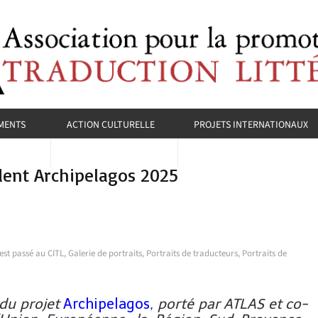
MENTS
ACTION CULTURELLE
PROJETS INTERNATIONAUX
ident Archipelagos 2025
'est passé au CITL
,
Galerie de portraits
,
Portraits de traducteurs
,
Portraits de
 du projet
Archipelagos
, porté par ATLAS et co-