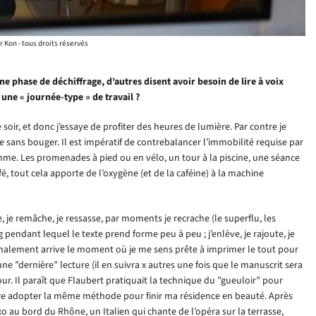
r Kon - tous droits réservés
 phase de déchiffrage, d’autres disent avoir besoin de lire à voix
une « journée-type » de travail ?
e soir, et donc j’essaye de profiter des heures de lumière. Par contre je
ise sans bouger. Il est impératif de contrebalancer l’immobilité requise par
mme. Les promenades à pied ou en vélo, un tour à la piscine, une séance
é, tout cela apporte de l’oxygène (et de la caféine) à la machine
e, je remâche, je ressasse, par moments je recrache (le superflu, les
 pendant lequel le texte prend forme peu à peu ; j’enlève, je rajoute, je
Finalement arrive le moment où je me sens prête à imprimer le tout pour
une ”dernière” lecture (il en suivra x autres une fois que le manuscrit sera
our. Il paraît que Flaubert pratiquait la technique du ”gueuloir” pour
être adopter la même méthode pour finir ma résidence en beauté. Après
 au bord du Rhône, un Italien qui chante de l’opéra sur la terrasse,