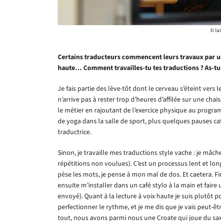
© Iai
Certains traducteurs commencent leurs travaux par une
haute… Comment travailles-tu tes traductions ? As-tu 
Je fais partie des lève-tôt dont le cerveau s’éteint vers l
n’arrive pas à rester trop d’heures d’affilée sur une cha
le métier en rajoutant de l’exercice physique au progra
de yoga dans la salle de sport, plus quelques pauses caf
traductrice.
Sinon, je travaille mes traductions style vache : je mâch
répétitions non voulues). C’est un processus lent et long
pèse les mots, je pense à mon mal de dos. Et caetera. 
ensuite m’installer dans un café stylo à la main et faire 
envoyé). Quant à la lecture à voix haute je suis plutôt p
perfectionner le rythme, et je me dis que je vais peut-
tout, nous avons parmi nous une Croate qui joue du saxo