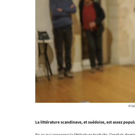
© Iai
La littérature scandinave, et suédoise, est assez popula
En ce qui concerne la littérature traduite, l’anglais do