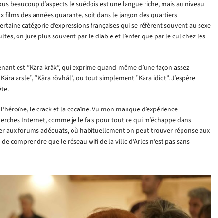
 Sous beaucoup d’aspects le suédois est une langue riche, mais au niveau
ux films des années quarante, soit dans le jargon des quartiers
 certaine catégorie d’expressions françaises qui se réfèrent souvent au sexe
sultes, on jure plus souvent par le diable et l’enfer que par le cul chez les
tenant est ”Kära kräk”, qui exprime quand-même d’une façon assez
ära arsle”, ”Kära rövhål”, ou tout simplement ”Kära idiot”. J’espère
ête.
s l’héroïne, le crack et la cocaïne. Vu mon manque d’expérience
cherches Internet, comme je le fais pour tout ce qui m’échappe dans
éder aux forums adéquats, où habituellement on peut trouver réponse aux
 de comprendre que le réseau wifi de la ville d’Arles n’est pas sans