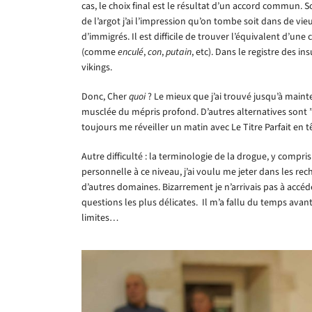
cas, le choix final est le résultat d’un accord commun.
de l’argot j’ai l’impression qu’on tombe soit dans de vie
d’immigrés. Il est difficile de trouver l’équivalent d’une
(comme
enculé
,
con
,
putain
, etc). Dans le registre des in
vikings.
Donc, Cher
quoi
? Le mieux que j’ai trouvé jusqu’à main
musclée du mépris profond. D’autres alternatives sont ”K
toujours me réveiller un matin avec Le Titre Parfait en t
Autre difficulté : la terminologie de la drogue, y compri
personnelle à ce niveau, j’ai voulu me jeter dans les re
d’autres domaines. Bizarrement je n’arrivais pas à acc
questions les plus délicates. Il m’a fallu du temps avant
limites…