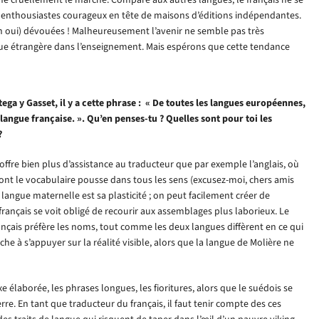
s enthousiastes courageux en tête de maisons d’éditions indépendantes.
(eh oui) dévouées ! Malheureusement l’avenir ne semble pas très
gue étrangère dans l’enseignement. Mais espérons que cette tendance
tega y Gasset, il y a cette phrase : « De toutes les langues européennes,
a langue française. ». Qu’en penses-tu ? Quelles sont pour toi les
?
 offre bien plus d’assistance au traducteur que par exemple l’anglais, où
dont le vocabulaire pousse dans tous les sens (excusez-moi, chers amis
 langue maternelle est sa plasticité ; on peut facilement créer de
ançais se voit obligé de recourir aux assemblages plus laborieux. Le
ançais préfère les noms, tout comme les deux langues diffèrent en ce qui
he à s’appuyer sur la réalité visible, alors que la langue de Molière ne
xe élaborée, les phrases longues, les fioritures, alors que le suédois se
 terre. En tant que traducteur du français, il faut tenir compte des ces