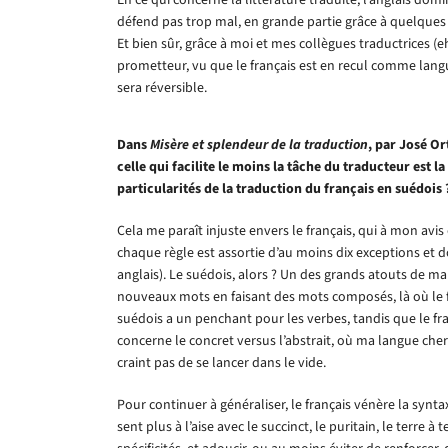
défend pas trop mal, en grande partie grâce à quelque
Et bien sûr, grâce à moi et mes collègues traductrices 
prometteur, vu que le français est en recul comme lan
sera réversible.
Dans
Misère et splendeur de la traduction
, par José Or
celle qui facilite le moins la tâche du traducteur est l
particularités de la traduction du français en suédois 
Cela me paraît injuste envers le français, qui à mon avis
chaque règle est assortie d’au moins dix exceptions et 
anglais). Le suédois, alors ? Un des grands atouts de ma
nouveaux mots en faisant des mots composés, là où le fr
suédois a un penchant pour les verbes, tandis que le fr
concerne le concret versus l’abstrait, où ma langue cherc
craint pas de se lancer dans le vide.
Pour continuer à généraliser, le français vénère la synta
sent plus à l’aise avec le succinct, le puritain, le terre à