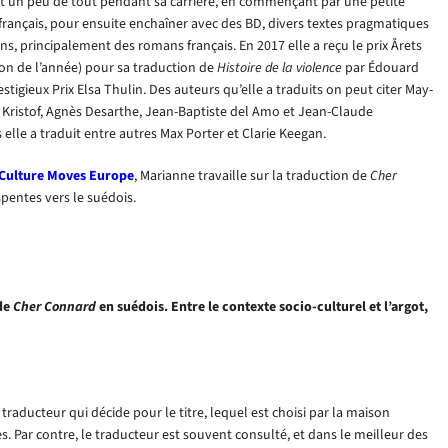
uit un peu de tout pendant sa carrière, en commençant par une petite
français, pour ensuite enchaîner avec des BD, divers textes pragmatiques
ans, principalement des romans français. En 2017 elle a reçu le prix Årets
on de l’année) pour sa traduction de
Histoire de la violence
par Édouard
estigieux Prix Elsa Thulin. Des auteurs qu’elle a traduits on peut citer May-
 Kristof, Agnès Desarthe, Jean-Baptiste del Amo et Jean-Claude
s elle a traduit entre autres Max Porter et Clarie Keegan.
Culture Moves Europe
, Marianne travaille sur la traduction de
Cher
spentes vers le suédois.
 de
Cher Connard
en suédois. Entre le contexte socio-culturel et l’argot,
 le traducteur qui décide pour le titre, lequel est choisi par la maison
. Par contre, le traducteur est souvent consulté, et dans le meilleur des