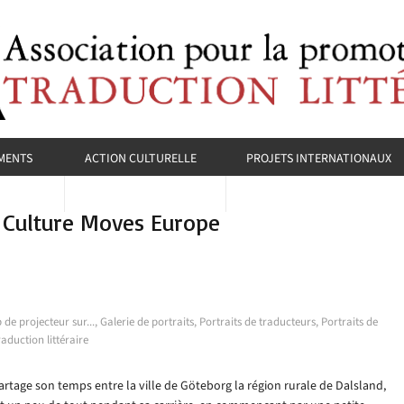
MENTS
ACTION CULTURELLE
PROJETS INTERNATIONAUX
 Culture Moves Europe
 de projecteur sur...
,
Galerie de portraits
,
Portraits de traducteurs
,
Portraits de
raduction littéraire
rtage son temps entre la ville de Göteborg la région rurale de Dalsland,