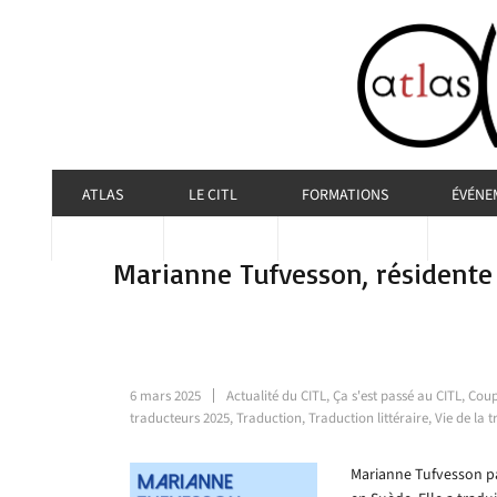
ATLAS
LE CITL
FORMATIONS
ÉVÉNE
Marianne Tufvesson, résidente
6 mars 2025
Actualité du CITL
,
Ça s'est passé au CITL
,
Coup
traducteurs 2025
,
Traduction
,
Traduction littéraire
,
Vie de la t
Marianne Tufvesson pa