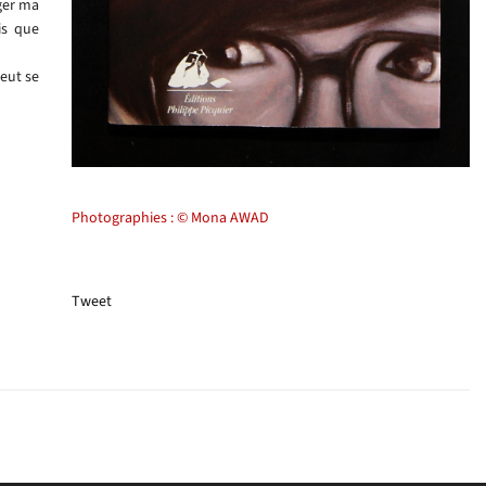
ager ma
is que
peut se
Photographies : © Mona AWAD
Tweet