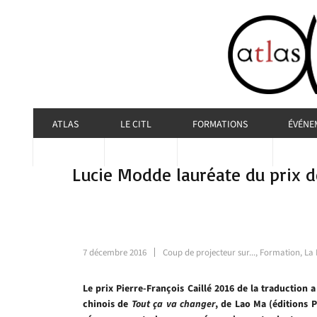
ATLAS
LE CITL
FORMATIONS
ÉVÉNE
Lucie Modde lauréate du prix d
7 décembre 2016
Coup de projecteur sur...
,
Formation
,
La 
Le prix Pierre-François Caillé 2016 de la traductio
chinois de
Tout ça va changer
, de Lao Ma (éditions P