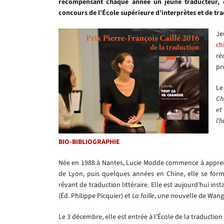
récompensant chaque année un jeune traducteur, es
concours de l’École supérieure d’interprètes et de tr
Je
ch
ré
pr
Le
Ch
et
l’
BIO-BIBLIOGRAPHIE
Née en 1988 à Nantes, Lucie Modde commence à apprendr
de Lyon, puis quelques années en Chine, elle se forme
rêvant de traduction littéraire. Elle est aujourd’hui i
(Éd. Philippe Picquier) et
La faille
, une nouvelle de Wang
Le 3 décembre, elle est entrée à l’École de la traductio