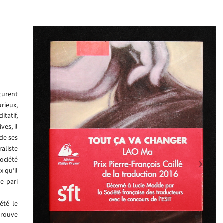
turent
urieux,
tatif,
es, il
 de ses
aliste
ociété
x qu’il
Le pari
été le
 trouve