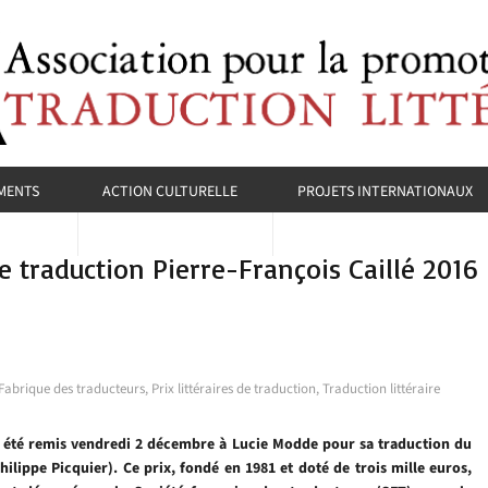
MENTS
ACTION CULTURELLE
PROJETS INTERNATIONAUX
e traduction Pierre-François Caillé 2016
Fabrique des traducteurs
,
Prix littéraires de traduction
,
Traduction littéraire
n a été remis vendredi 2 décembre à Lucie Modde pour sa traduction du
hilippe Picquier). Ce prix, fondé en 1981 et doté de trois mille euros,