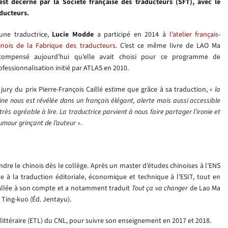
t décerné par la Société française des traducteurs (SFT), avec le
aducteurs.
une traductrice,
Lucie Modde
a participé en 2014 à
l’atelier français-
inois de la Fabrique des traducteurs
. C’est ce même livre de LAO Ma
compensé aujourd’hui qu’elle avait choisi pour ce programme de
ofessionnalisation initié par ATLAS en 2010.
 jury du prix Pierre-François Caillé estime que grâce à sa traduction,
« la
ine nous est révélée dans un français élégant, alerte mais aussi accessible
 très agréable à lire. La traductrice parvient à nous faire partager l’ironie et
humour grinçant de l’auteur »
.
e le chinois dès le collège. Après un master d’études chinoises à l’ENS
 à la traduction éditoriale, économique et technique à l’ESIT, tout en
nstallée à son compte et a notamment traduit
Tout ça va changer
de Lao Ma
 Ting-kuo (Éd. Jentayu).
n littéraire (ETL) du CNL, pour suivre son enseignement en 2017 et 2018.