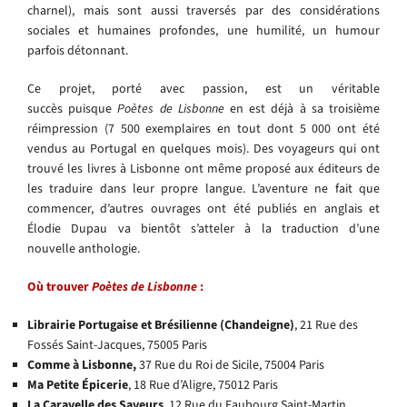
charnel), mais sont aussi traversés par des considérations
sociales et humaines profondes, une humilité, un humour
parfois détonnant.
Ce projet, porté avec passion, est un véritable
succès puisque
Poètes de Lisbonne
en est déjà à sa troisième
réimpression (7 500 exemplaires en tout dont 5 000 ont été
vendus au Portugal en quelques mois). Des voyageurs qui ont
trouvé les livres à Lisbonne ont même proposé aux éditeurs de
les traduire dans leur propre langue. L’aventure ne fait que
commencer, d’autres ouvrages ont été publiés en anglais et
Élodie Dupau va bientôt s’atteler à la traduction d’une
nouvelle anthologie.
Où trouver
Poètes de Lisbonne
:
Librairie Portugaise et Brésilienne (Chandeigne)
, 21 Rue des
Fossés Saint-Jacques, 75005 Paris
Comme à Lisbonne,
37 Rue du Roi de Sicile, 75004 Paris
Ma Petite Épicerie
, 18 Rue d’Aligre, 75012 Paris
La Caravelle des Saveurs
, 12 Rue du Faubourg Saint-Martin,