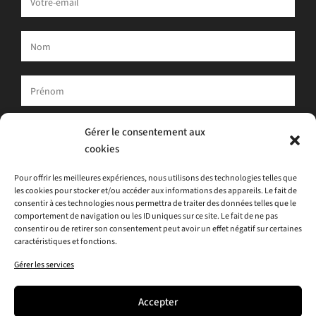
Votre adresse e-mail est uniquement utilisée pour vous envoyer
Gérer le consentement aux
notre newsletter et des informations sur les activités d'ATLAS.
cookies
Vous pouvez toujours utiliser le lien de désinscription inclus dans
la newsletter.
Pour offrir les meilleures expériences, nous utilisons des technologies telles que
les cookies pour stocker et/ou accéder aux informations des appareils. Le fait de
J'accepte
la politique de confidentialité
consentir à ces technologies nous permettra de traiter des données telles que le
comportement de navigation ou les ID uniques sur ce site. Le fait de ne pas
consentir ou de retirer son consentement peut avoir un effet négatif sur certaines
caractéristiques et fonctions.
Gérer les services
Accepter