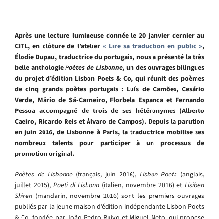
Après une lecture lumineuse donnée le 20 janvier dernier au
CITL, en clôture de l’atelier
« Lire sa traduction en public »
,
Élodie Dupau, traductrice du portugais, nous a présenté la très
belle anthologie
Poètes de Lisbonne,
un des ouvrages bilingues
du projet d’édition Lisbon Poets & Co, qui réunit des poèmes
de cinq grands poètes portugais : Luís de Camões, Cesário
Verde, Mário de Sá-Carneiro, Florbela Espanca et Fernando
Pessoa accompagné de trois de ses hétéronymes (Alberto
Caeiro, Ricardo Reis et Álvaro de Campos). Depuis la parution
en juin 2016, de Lisbonne à Paris, la traductrice mobilise ses
nombreux talents pour participer à un processus de
promotion original.
Poètes de Lisbonne
(français, juin 2016)
,
Lisbon Poets
(anglais,
juillet 2015),
Poeti di Lisbona
(italien, novembre 2016)
et
Lisiben
Shiren
(mandarin, novembre 2016)
sont les premiers ouvrages
publiés par l
a jeune maison d’édition indépendante Lisbon Poets
& Co, fondée par João Pedro Ruivo et Miguel Neto, qui propose