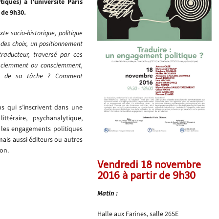
ques) à l’université Paris
 de 9h30.
te socio-historique, politique
e des choix, un positionnement
traducteur, traversé par ces
consciemment ou consciemment,
tion de sa tâche ? Comment
s qui s’inscrivent dans une
ittéraire, psychanalytique,
r les engagements politiques
 mais aussi éditeurs ou autres
ion.
Vendredi 18 novembre
2016 à partir de 9h30
Matin :
Halle aux Farines, salle 265E