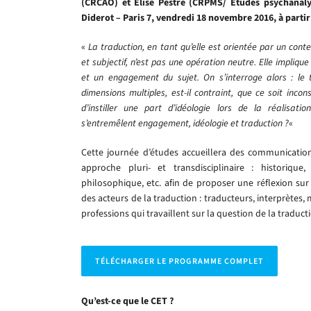
(CRCAO) et Elise Pestre (CRPMS/ Etudes psychanalyti
Diderot – Paris 7, vendredi 18 novembre 2016, à partir
«
La traduction, en tant qu’elle est orientée par un contex
et subjectif, n’est pas une opération neutre. Elle impliqu
et un engagement du sujet. On s’interroge alors : le 
dimensions multiples, est-il contraint, que ce soit in
d’instiller une part d’idéologie lors de la réalisa
s’entremêlent engagement, idéologie et traduction ?
«
Cette journée d’études accueillera des communication
approche pluri- et transdisciplinaire : historique, l
philosophique, etc. afin de proposer une réflexion su
des acteurs de la traduction : traducteurs, interprètes,
professions qui travaillent sur la question de la traduct
TÉLÉCHARGER LE PROGRAMME COMPLET
Qu’est-ce que le CET ?