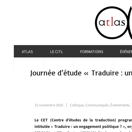
ATLAS
LE CITL
FORMATIONS
ÉVÉNE
Journée d’étude « Traduire : 
15 novembre 2016
Colloque
,
Communiqués
,
Événements
,
Le CET (Centre d’études de la traduction) progr
intitulée « Traduire : un engagement politique ? », o