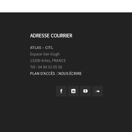
ADRESSE COURRIER
ATLAS – CITL
Espace Van Gogh
13200 Arles, FRANCE
Tél : 04 90 52 05 50
PLAN D’ACCÈS
|
NOUS ÉCRIRE