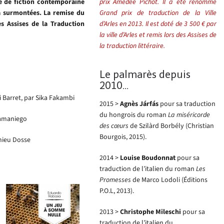
e de fiction contemporaine
prix Amédée Pichot. Il a été renommé
 a surmontées. La remise du
Grand prix de traduction de la Ville
es Assises de la Traduction
d’Arles en 2013. Il est doté de 3 500 € par
la ville d’Arles et remis lors des Assises de
la traduction littéraire.
Le palmarès depuis
2010…
ni Barret, par Sika Fakambi
2015 >
Agnès Járfás
pour sa traduction
du hongrois du roman
La miséricorde
Samaniego
des cœurs
de Szilàrd Borbély (Christian
Bourgois, 2015).
hieu Dosse
2014 >
Louise Boudonnat
pour sa
traduction de l’italien du roman
Les
Promesses
de Marco Lodoli (Éditions
P.O.L, 2013).
2013 >
Christophe Mileschi
pour sa
traduction de l’italien du