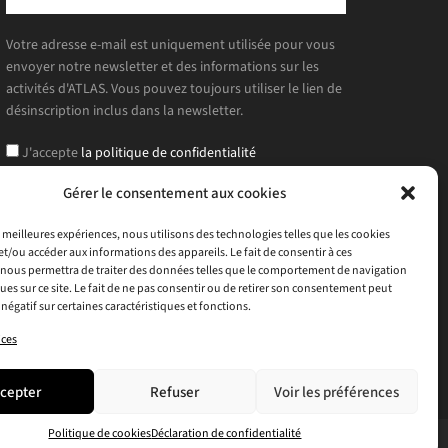
Votre adresse e-mail est uniquement utilisée pour vous
envoyer notre newsletter et des informations sur les
activités d'ATLAS. Vous pouvez toujours utiliser le lien de
désinscription inclus dans la newsletter.
J'accepte
la politique de confidentialité
Gérer le consentement aux cookies
es meilleures expériences, nous utilisons des technologies telles que les cookies
et/ou accéder aux informations des appareils. Le fait de consentir à ces
nous permettra de traiter des données telles que le comportement de navigation
ques sur ce site. Le fait de ne pas consentir ou de retirer son consentement peut
 négatif sur certaines caractéristiques et fonctions.
ices
cepter
Refuser
Voir les préférences
Politique de cookies
Déclaration de confidentialité