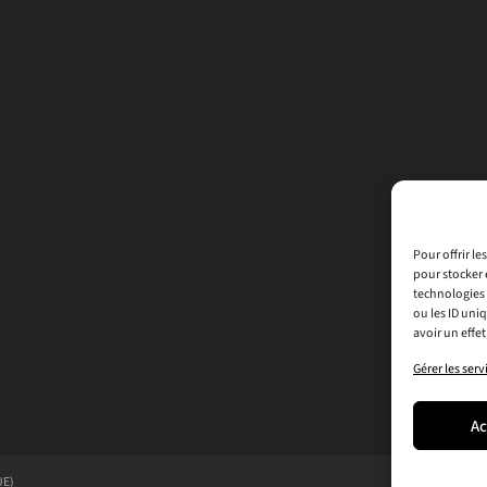
Pour offrir l
pour stocker 
technologies 
ou les ID uni
avoir un effet
Gérer les serv
Ac
UE)