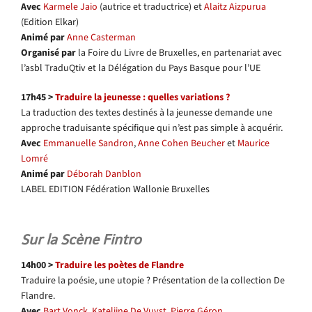
Avec
Karmele Jaio
(autrice et traductrice) et
Alaitz Aizpurua
(Edition Elkar)
Animé par
Anne Casterman
Organisé par
la Foire du Livre de Bruxelles, en partenariat avec
l’asbl TraduQtiv et la Délégation du Pays Basque pour l’UE
17h45 >
Traduire la jeunesse : quelles variations ?
La traduction des textes destinés à la jeunesse demande une
approche traduisante spécifique qui n’est pas simple à acquérir.
Avec
Emmanuelle Sandron
,
Anne Cohen Beucher
et
Maurice
Lomré
Animé par
Déborah Danblon
LABEL EDITION Fédération Wallonie Bruxelles
Sur la Scène Fintro
14h00 >
Traduire les poètes de Flandre
Traduire la poésie, une utopie ? Présentation de la collection De
Flandre.
Avec
Bart Vonck
,
Katelijne De Vuyst
,
Pierre Géron