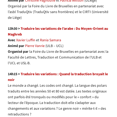
Animé par
Christine Pagnoulle
et
Patricia Willson
(ULiège)
Organisé par la Foire du Livre de Bruxelles en partenariat avec
l’asbl TraduQtiv (TraduQtiv sans frontières) et le CIRTI (Université
de Liège)
13h30 >
Traduire les variations de l’arabe : Du Moyen-Orient au
Maghreb
Avec
Xavier Luffin
et
Rania Samara
Animé par
Pierre Vanrie
(ULB – UCL)
Organisé par
la Foire du Livre de Bruxelles en partenariat avec la
Faculté de Lettres, Traduction et Communication de l’ULB et
l’UCL et USL-B.
14h15 >
Traduire les variations : Quand la traduction broyait le
noir
Le monde a changé. Les codes ont changé. La langue des polars
traduits entre les années 50 et 80 est datée. Les textes originaux
ont parfois été tronqués ou modifiés pour le « confort » du
lecteur de l’époque. La traduction doit-elle s’adapter aux
changements et aux variations ? Le genre noir « mérite-t-il » des
retraductions ?