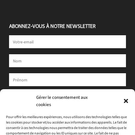
ABONNEZ-VOUS À NOTRE NEWSLETTER
Votre adresse e-mail est uniquement utilisée pour vous envoyer
Gérer le consentement aux
notre newsletter et des informations sur les activités d'ATLAS.
cookies
Vous pouvez toujours utiliser le lien de désinscription inclus dans
la newsletter.
Pour offrir les meilleures expériences, nous utilisons des technologies telles que
les cookies pour stocker et/ou accéder aux informations des appareils. Le fait de
J'accepte
la politique de confidentialité
consentir à ces technologies nous permettra de traiter des données telles que le
comportement de navigation ou les ID uniques sur ce site. Le fait de ne pas