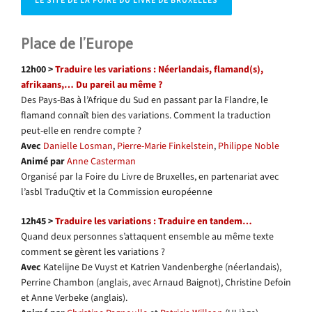
LE SITE DE LA FOIRE DU LIVRE DE BRUXELLES
Place de l’Europe
12h00 >
Traduire les variations : Néerlandais, flamand(s),
afrikaans,… Du pareil au même ?
Des Pays-Bas à l’Afrique du Sud en passant par la Flandre, le
flamand connaît bien des variations. Comment la traduction
peut-elle en rendre compte ?
Avec
Danielle Losman
,
Pierre-Marie Finkelstein
,
Philippe Noble
Animé par
Anne Casterman
Organisé par la Foire du Livre de Bruxelles, en partenariat avec
l’asbl TraduQtiv et la Commission européenne
12h45 >
Traduire les variations : Traduire en tandem…
Quand deux personnes s’attaquent ensemble au même texte
comment se gèrent les variations ?
Avec
Katelijne De Vuyst et Katrien Vandenberghe (néerlandais),
Perrine Chambon (anglais, avec Arnaud Baignot), Christine Defoin
et Anne Verbeke (anglais).