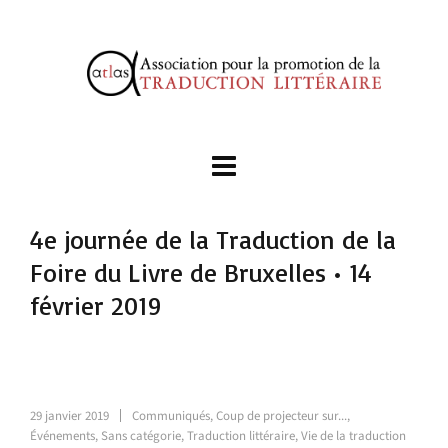
4e journée de la Traduction de la
Foire du Livre de Bruxelles • 14
février 2019
29 janvier 2019
Communiqués
,
Coup de projecteur sur...
,
Événements
,
Sans catégorie
,
Traduction littéraire
,
Vie de la traduction