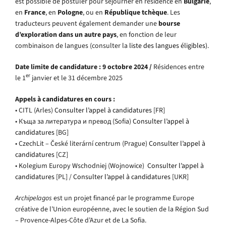
est possible de postuler pour séjourner en résidence en
Bulgarie
,
en
France
, en
Pologne
, ou en
République tchèque
. Les
traducteurs peuvent également demander une
bourse
d’exploration dans un autre pays
, en fonction de leur
combinaison de langues (consulter la
liste des langues éligibles)
.
Date limite de candidature : 9 octobre 2024 /
Résidences entre
er
le 1
janvier et le 31 décembre 2025
Appels à candidatures en cours :
• CITL (Arles)
Consulter l’appel à candidatures
[FR]
• Къща за литература и превод (Sofia)
Consulter l’appel à
candidatures
[BG]
• CzechLit – České literární centrum (Prague)
Consulter l’appel à
candidatures
[CZ]
• Kolegium Europy Wschodniej (Wojnowice)
Consulter l’appel à
candidatures
[PL] /
Consulter l’appel à candidatures
[UKR]
Archipelagos
est un projet financé par le programme Europe
créative de l’Union européenne, avec le soutien de la Région Sud
– Provence-Alpes-Côte d’Azur et de La Sofia.