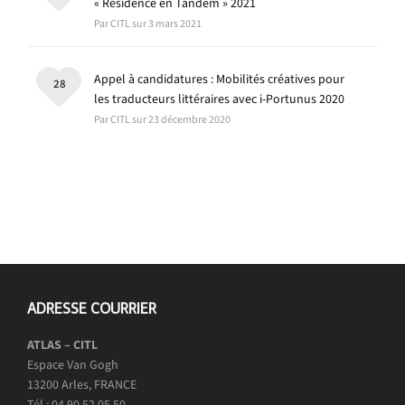
« Résidence en Tandem » 2021
Par CITL sur 3 mars 2021
Appel à candidatures : Mobilités créatives pour
28
les traducteurs littéraires avec i-Portunus 2020
Par CITL sur 23 décembre 2020
ADRESSE COURRIER
ATLAS – CITL
Espace Van Gogh
13200 Arles, FRANCE
Tél : 04 90 52 05 50