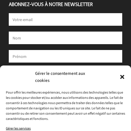
ABONNEZ-VOUS À NOTRE NEWSLETTER
Votre adresse e-mail est uniquement utilisée pour vous envoyer
Gérer le consentement aux
notre newsletter et des informations sur les activités d'ATLAS.
cookies
Vous pouvez toujours utiliser le lien de désinscription inclus dans
la newsletter.
Pour offrir les meilleures expériences, nous utilisons des technologies telles que
les cookies pour stocker et/ou accéder aux informations des appareils. Le fait de
J'accepte
la politique de confidentialité
consentir à ces technologies nous permettra de traiter des données telles que le
comportement de navigation ou les ID uniques sur ce site. Le fait de ne pas
consentir ou de retirer son consentement peut avoir un effet négatif sur certaines
caractéristiques et fonctions.
Gérer les services