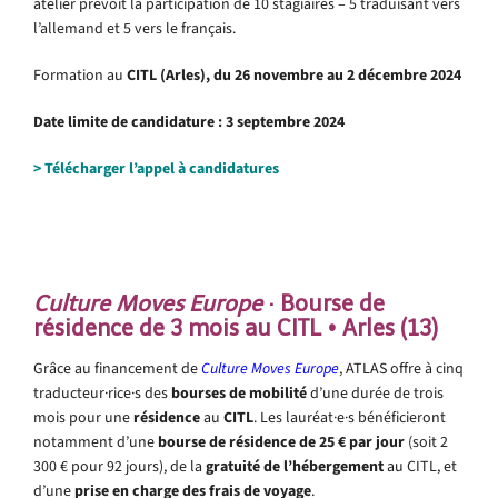
atelier prévoit la participation de 10 stagiaires – 5 traduisant vers
l’allemand et 5 vers le français.
Formation au
CITL (Arles), du 26 novembre au 2 décembre 2024
Date limite de candidature : 3 septembre 2024
> Télécharger l’appel à candidatures
.
Culture Moves Europe
· Bourse de
résidence de 3 mois au CITL • Arles (13)
Grâce au financement de
Culture Moves Europe
, ATLAS offre à cinq
traducteur·rice·s des
bourses de mobilité
d’une durée de trois
mois pour une
résidence
au
CITL
. Les lauréat·e·s bénéficieront
notamment d’une
bourse de résidence de 25 € par jour
(soit 2
300 € pour 92 jours), de la
gratuité de l’hébergement
au CITL, et
d’une
prise en charge des frais de voyage
.