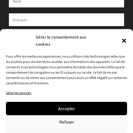
Votre adresse e-mail est uniquement utilisée pour vous envoyer
Gérer le consentement aux
notre newsletter et des informations sur les activités d'ATLAS.
cookies
Vous pouvez toujours utiliser le lien de désinscription inclus dans
la newsletter.
Pour offrir les meilleures expériences, nous utilisons des technologies telles que
les cookies pour stocker et/ou accéder aux informations des appareils. Le fait de
J'accepte
la politique de confidentialité
consentir à ces technologies nous permettra de traiter des données telles que le
comportement de navigation ou les ID uniques sur ce site. Le fait de ne pas
consentir ou de retirer son consentement peut avoir un effet négatif sur certaines
caractéristiques et fonctions.
Gérer les services
Accepter
Refuser