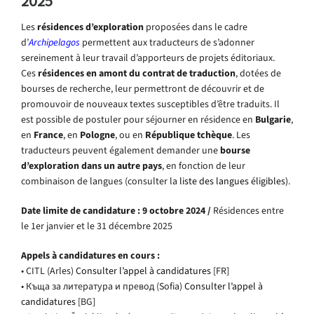
2025
Les
résidences d’exploration
proposées dans le cadre
d’
Archipelagos
permettent aux traducteurs de s’adonner
sereinement à leur travail d’apporteurs de projets éditoriaux.
Ces
résidences en amont du contrat de traduction
, dotées de
bourses de recherche, leur permettront de découvrir et de
promouvoir de nouveaux textes susceptibles d’être traduits. Il
est possible de postuler pour séjourner en résidence en
Bulgarie
,
en
France
, en
Pologne
, ou en
République tchèque
. Les
traducteurs peuvent également demander une
bourse
d’exploration dans un autre pays
, en fonction de leur
combinaison de langues (consulter la
liste des langues éligibles)
.
Date limite de candidature : 9 octobre 2024 /
Résidences entre
le 1er janvier et le 31 décembre 2025
Appels à candidatures en cours :
• CITL (Arles)
Consulter l’appel à candidatures
[FR]
• Къща за литература и превод (Sofia)
Consulter l’appel à
candidatures
[BG]