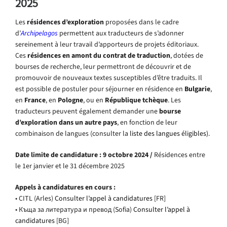
2025
Les
résidences d’exploration
proposées dans le cadre
d’
Archipelagos
permettent aux traducteurs de s’adonner
sereinement à leur travail d’apporteurs de projets éditoriaux.
Ces
résidences en amont du contrat de traduction
, dotées de
bourses de recherche, leur permettront de découvrir et de
promouvoir de nouveaux textes susceptibles d’être traduits. Il
est possible de postuler pour séjourner en résidence en
Bulgarie
,
en
France
, en
Pologne
, ou en
République tchèque
. Les
traducteurs peuvent également demander une
bourse
d’exploration dans un autre pays
, en fonction de leur
combinaison de langues (consulter la
liste des langues éligibles)
.
Date limite de candidature : 9 octobre 2024 /
Résidences entre
le 1er janvier et le 31 décembre 2025
Appels à candidatures en cours :
• CITL (Arles)
Consulter l’appel à candidatures
[FR]
• Къща за литература и превод (Sofia)
Consulter l’appel à
candidatures
[BG]