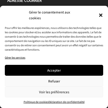
ADRESSE COURRIER
ATLAS – CITL
Gérer le consentement aux
Espace Van Gogh
cookies
13200 Arles, FRANCE
Tél : 04 90 52 05 50
Pour offrir les meilleures expériences, nous utilisons des technologies telles que
PLAN D’ACCÈS
|
NOUS ÉCRIRE
les cookies pour stocker et/ou accéder aux informations des appareils. Le fait de
consentir à ces technologies nous permettra de traiter des données telles que le
comportement de navigation ou les ID uniques sur ce site. Le fait de ne pas
consentir ou de retirer son consentement peut avoir un effet négatif sur certaines
caractéristiques et fonctions.
Gérer les services
Accepter
ABONNEZ-VOUS À NOTRE NEWSLETTER
Refuser
Voir les préférences
Politique de cookies
Déclaration de confidentialité