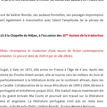
riture de Valério Romão, ses audaces formelles
, ses passages impromptus
vient également à transmettre avec talent l’amplitude de la phrase de
es
15 à la Chapelle du Méjan, à l’occasion des
35
Assises de la traduction
 d’Arles récompense la traduction d’une œuvre de fiction
contemporaine
surmonter.
Ce prix est doté de 3500 € par la ville d’Arles.
tugal, à Vale, en 1973, elle arrive en
France à l’âge de 4 ans. Après des
is
toire du Proche-Orient ancien, elle se tourne vers les métiers du livre et
 particulièrement à la littérature écrite sur le continent africain, dans les
 la Caraïbe. Collaboratrice de la revue
Africultures
de 1999 à 2004, libraire à
e portugaise et brésilienne jusque 2015. Elle traduit depuis maintenant dix
e du grand écrivain Mia Couto et poursuit son travail sur la littérature
ine et ango
laise. La
littérature portugaise n’est pas en reste avec
ersão,
João Ricardo Pedro, Valério Romão, Susana Morei
ra Marques.