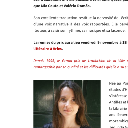
que
Mia Couto et Valério Romão
.
Son excellente traduction restitue la nervosité de l’éc
d’une voix narrative à des voix rapportées
. Elle par
l’auteur, à saisir son rythme, sa musique et sa faconde.
La remise du prix aura lieu vendredi 9 novembre à 18h
littéraire à Arles
.
Depuis 1995, le Grand prix de traduction de la Ville
remarquable par sa qualité et les difficultés qu’elle a su 
Née au Por
études d’H
s’intéresse
Antilles et
la Librairi
ans l’œuvr
mozambica
Teo
linda G