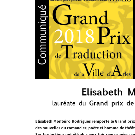
Elisabeth Monteiro Rodrigues remporte le Grand prix d
des nouvelles du romancier, poète et homme de théâ
Ses traductions
ont été plusieurs fois remarquées par