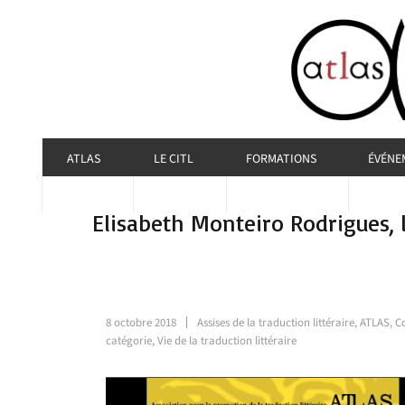
ATLAS
LE CITL
FORMATIONS
ÉVÉNE
Elisabeth Monteiro Rodrigues, l
8 octobre 2018
Assises de la traduction littéraire
,
ATLAS
,
C
catégorie
,
Vie de la traduction littéraire