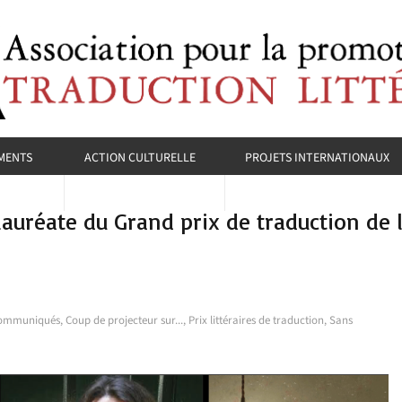
MENTS
ACTION CULTURELLE
PROJETS INTERNATIONAUX
auréate du Grand prix de traduction de la
ommuniqués
,
Coup de projecteur sur...
,
Prix littéraires de traduction
,
Sans