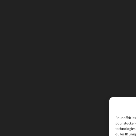
Pour offrir l
pour stocker 
technologies 
ou les ID uni