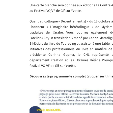
Une carte blanche sera donnée aux éditions La Contre 
au Festival VO/VF de Gif-sur-Yvette.
Quant au colloque « Décentrement(s) » du 13 octobre à l
l’honneur « L’imaginaire hétérolingue » de Myriam 
traduites de l’arabe. Vous pourrez également dé
l’atelier « City in translation » mené par Canan Marasligi
B Métiers du livre de Tourcoing et assister à une table r
initiatives des professionnels du livre en matière de
présidente Corinna Gepner, le CNL représenté 
département création et les librairies Hélène Pourqu
festival VO-VF de Gif-sur-Yvette.
Découvrez le programme le complet (cliquer sur l’ima