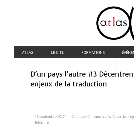
ATLAS
LE CITL
FORMATIONS
ÉVÉNE
D’un pays l’autre #3 Décentreme
enjeux de la traduction
15 septembre 2017
Colloque
,
Communiqués
,
Coup de proje
littéraire