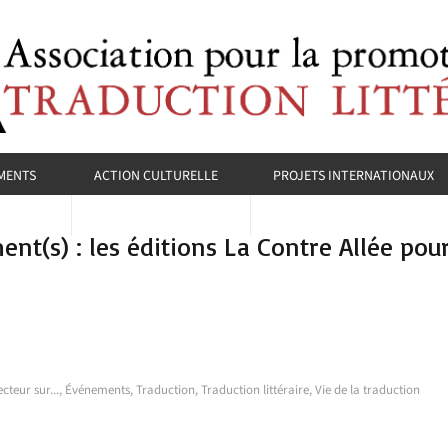
MENTS
ACTION CULTURELLE
PROJETS INTERNATIONAUX
nt(s) : les éditions La Contre Allée pour
cteur sur...
,
Événements
,
Traduction
,
Traduction littéraire
,
Vie de la traduction