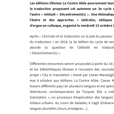
Les éditions lilloises La Contre Allée poursuivent leu
la traduction proposent cet automne un 3e cycle 
l’autre » intitulé « Décentrement(s) ». Une thématiq
l’Autre et des approches « latérales, oblique
d’orgue un colloque, organisé le vendredi 13 octobre à
Après « L’écrivain et le traducteur ou la joie du passeur
du traducteur » en 2016, la 3e édition du cycle de ren
aborde la question de l’altérité en traducti
« Décentrement(s) ».
Différentes rencontres seront proposées à partir du 16 
et les bibliothèques lilloises à l’occasion des Journ
projet « City in translation » mené par Canan Marasligil
mai à octobre aux éditions La Contre Allée. Canan Mar
travers différents pays en plusieurs langues et est spéc
littératures contemporaines de Turquie. Elle a cr
translation », un processus d’exploration des langues
milieux urbains. Au cours de balades, il s’agit d’observ
langues plurielles (murs, enseignes…).