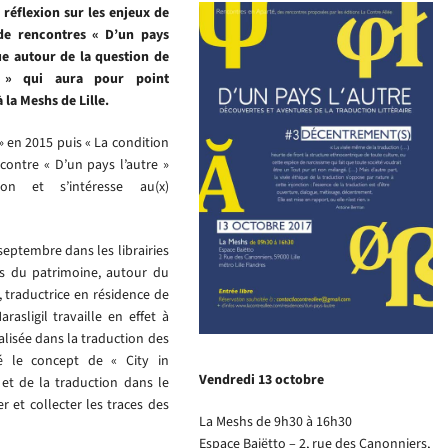
r réflexion sur les enjeux de
de rencontres « D’un pays
ue autour de la question de
s » qui aura pour point
 la Meshs de Lille.
 » en 2015 puis « La condition
contre « D’un pays l’autre »
on et s’intéresse au(x)
septembre dans les librairies
ées du patrimoine, autour du
, traductrice en résidence de
asligil travaille en effet à
ialisée dans la traduction des
éé le concept de « City in
Vendredi 13 octobre
 et de la traduction dans le
er et collecter les traces des
La Meshs de 9h30 à 16h30
Espace Baiëtto – 2, rue des Canonniers,