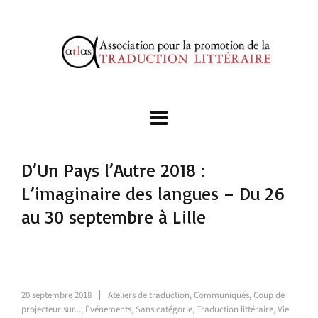
D’Un Pays l’Autre 2018 :
L’imaginaire des langues – Du 26
au 30 septembre à Lille
20 septembre 2018
Ateliers de traduction
,
Communiqués
,
Coup de
projecteur sur...
,
Événements
,
Sans catégorie
,
Traduction littéraire
,
Vie