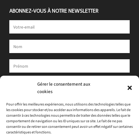
ABONNEZ-VOUS À NOTRE NEWSLETTER
Votre adresse e-mail est uniquement utilisée pour vous envoyer
Gérer le consentement aux
notre newsletter et des informations sur les activités d'ATLAS.
cookies
Vous pouvez toujours utiliser le lien de désinscription inclus dans
la newsletter.
Pour offrir les meilleures expériences, nous utilisons des technologies telles que
les cookies pour stocker et/ou accéder aux informations des appareils. Le fait de
J'accepte
la politique de confidentialité
consentir à ces technologies nous permettra de traiter des données telles que le
comportement de navigation ou les ID uniques sur ce site. Le fait de ne pas
consentir ou de retirer son consentement peut avoir un effet négatif sur certaines
caractéristiques et fonctions.