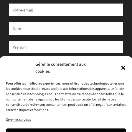
Votre adresse e-mail est uniquement utilisée pour vous envoyer
Gérer le consentement aux
notre newsletter et des informations sur les activités d'ATLAS.
cookies
Vous pouvez toujours utiliser le lien de désinscription inclus dans
la newsletter.
Pour offrir les meilleures expériences, nous utilisons des technologies telles que
les cookies pour stocker et/ou accéder aux informations des appareils. Le fait de
J'accepte
la politique de confidentialité
consentir à ces technologies nous permettra de traiter des données telles que le
comportement de navigation ou les ID uniques sur ce site. Le fait de ne pas
consentir ou de retirer son consentement peut avoir un effet négatif sur certaines
caractéristiques et fonctions.
Gérer les services