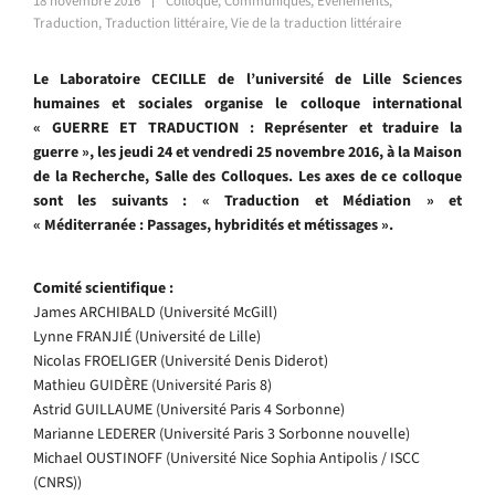
18 novembre 2016
Colloque
,
Communiqués
,
Événements
,
Traduction
,
Traduction littéraire
,
Vie de la traduction littéraire
Le Laboratoire CECILLE de l’université de Lille Sciences
humaines et sociales organise le colloque international
« GUERRE ET TRADUCTION : Représenter et traduire la
guerre », les jeudi 24 et vendredi 25 novembre 2016, à la Maison
de la Recherche, Salle des Colloques. Les axes de ce colloque
sont les suivants : « Traduction et Médiation » et
« Méditerranée : Passages, hybridités et métissages ».
Comité scientifique :
James ARCHIBALD (Université McGill)
Lynne FRANJIÉ (Université de Lille)
Nicolas FROELIGER (Université Denis Diderot)
Mathieu GUIDÈRE (Université Paris 8)
Astrid GUILLAUME (Université Paris 4 Sorbonne)
Marianne LEDERER (Université Paris 3 Sorbonne nouvelle)
Michael OUSTINOFF (Université Nice Sophia Antipolis / ISCC
(CNRS))