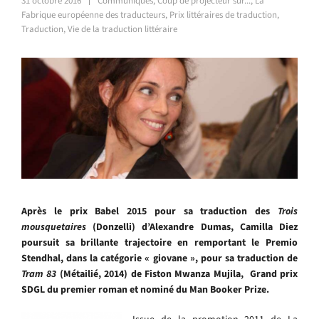
31 octobre 2016
Communiqués
,
Coup de projecteur sur...
,
La
Fabrique européenne des traducteurs
,
Prix littéraires de traduction
,
Traduction
,
Vie de la traduction littéraire
Après le prix Babel 2015 pour sa traduction des
Trois
mousquetaires
(Donzelli) d’Alexandre Dumas, Camilla Diez
poursuit sa brillante trajectoire en remportant le Premio
Stendhal, dans la catégorie « giovane », pour sa traduction de
Tram 83
(Métailié, 2014) de Fiston Mwanza Mujila, Grand prix
SDGL du premier roman et nominé du Man Booker Prize.