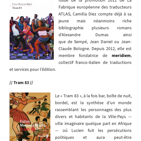
Issue de la promotion 2011 de La
Fabrique européenne des traducteurs
ATLAS, Camilla Diez compte déjà à sa
jeune mais néanmoins riche
bibliographie plusieurs romans
d’Alexandre Dumas ainsi
que de Sempé, Jean Daniel ou Jean-
Claude Bologne. Depuis 2012, elle est
membre fondatrice de
meridiem
,
collectif franco-italien de traductions
et services pour l’édition.
// Tram 83 //
Le « Tram 83 », à la fois bar, boîte de nuit,
bordel, est la synthèse d’un monde
rassemblant les personnages des plus
divers et habitants de la Ville-Pays —
ville imaginaire quelque part en Afrique
— où Lucien fuit les persécutions
politiques et aura peut-être