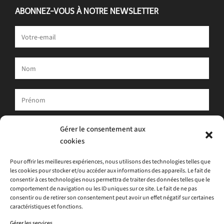
ABONNEZ-VOUS À NOTRE NEWSLETTER
Votre adresse e-mail est uniquement utilisée pour vous envoyer
Gérer le consentement aux
notre newsletter et des informations sur les activités d'ATLAS.
cookies
Vous pouvez toujours utiliser le lien de désinscription inclus dans
la newsletter.
Pour offrir les meilleures expériences, nous utilisons des technologies telles que
les cookies pour stocker et/ou accéder aux informations des appareils. Le fait de
J'accepte
la politique de confidentialité
consentir à ces technologies nous permettra de traiter des données telles que le
comportement de navigation ou les ID uniques sur ce site. Le fait de ne pas
consentir ou de retirer son consentement peut avoir un effet négatif sur certaines
caractéristiques et fonctions.
Gérer les services