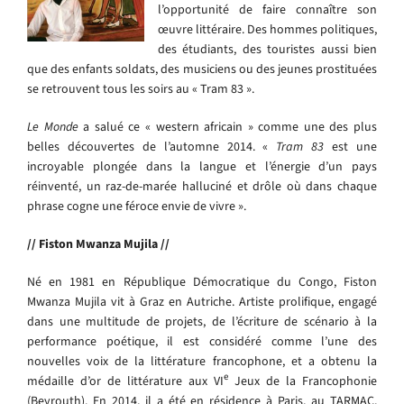
l’opportunité de faire connaître son
œuvre littéraire. Des hommes politiques,
des étudiants, des touristes aussi bien
que des enfants soldats, des musiciens ou des jeunes prostituées
se retrouvent tous les soirs au « Tram 83 ».
Le Monde
a salué ce « western africain » comme une des plus
belles découvertes de l’automne 2014. «
Tram 83
est une
incroyable plongée dans la langue et l’énergie d’un pays
réinventé, un raz-de-marée halluciné et drôle où dans chaque
phrase cogne une féroce envie de vivre ».
// Fiston Mwanza Mujila //
Né en 1981 en République Démocratique du Congo, Fiston
Mwanza Mujila vit à Graz en Autriche. Artiste prolifique, engagé
dans une multitude de projets, de l’écriture de scénario à la
performance poétique, il est considéré comme l’une des
nouvelles voix de la littérature francophone, et a obtenu la
e
médaille d’or de littérature aux VI
Jeux de la Francophonie
(Beyrouth). En 2014, il a été en résidence à Paris, au TARMAC,