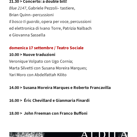
21.30 >
Concerto: a double bill!
Blue 2147
, Gabriele Pezzoli– tastiere,
Brian Quinn–percussioni
Il bosco ti guarda
, opera per voce, percussioni
ed elettronica di Ivano Torre, Patrizia Nalbach
e Giovanna Sassella
domenica 17 settembre / Teatro Sociale
10.00 >
Nuove traduzioni
Veronique Volpato con Ugo Cornia;
Marta Silvetti con Susana Moreira Marques;
Yari Moro con Abdelfattah Kilito
14.00 >
Susana Moreira Marques e Roberto Francavilla
16.00 >
Éric Chevillard e Gianmaria Finardi
18.00 >
John Freeman con Franco Buffoni