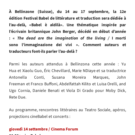
À Bellinzone (Suisse), du 14 au 17 septembre, la 12e
édition Festival Babel de littérature et traduction sera dédiée à
l’au-delà, «Babel è aldilà». Une thématique inspirée par
l’écrivain britannique John Berger, décédé en début d’année
: «
The dead are
the imagination
of the living /
I morti
sono l’immaginazione dei vivi ». Comment auteurs et
traducteurs font-ils parler l’au-delà ?
Parmi les auteurs attendus à Bellinzona cette année : Yu
Hua et Xiaolu Guo, Éric Chevillard, Marie NDiaye et sa traductrice
Antonella Conti, Susana Moreira Marques, John
Freeman et Franco Buffoni, Abdelfattah Kilito et Luisa Orelli, and
Ugo Cornia, Daniele Benati et Viola Di Grado pour Moby Dick,
Rete Due.
Au programme, rencontres littéraires au Teatro Sociale, apéros,
projections cineBabel et concerts :
giovedì
14
settembre /
Cinema Forum