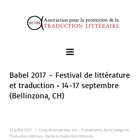
Babel 2017 – Festival de littérature
et traduction • 14-17 septembre
(Bellinzona, CH)
13 juillet 2017
Coup de projecteur sur...
,
Événements
,
Sans catégorie
,
Traduction littéraire
,
Vie de la traduction littéraire