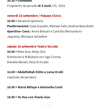
20.30 >
cineBabel
Fragments du paradis
di S.Goël
, CH, 2016
venerdì
15
settembre / Palazzo Civico
18.00 >
Serata di apertura
Poethreesome:
Gaia Grandin, Michael Fehr, Andrea Bianchetti
Aperitivo–Cena :
Anne Brécart e Carlotta Bernardoni–
Jaquinta, Monique Schwitter
sabato
16
settembre Teatro Sociale
10.00 >
Rete Due,
Moby Dick
R.Antonini e M.Bubola con Ugo Cornia,
Daniele Benati, Viola Di Grado
14.00 >
Abdelfattah Kilito e Luisa Orelli
L’epistola del perdono
16.00 >
Marie NDiaye e Antonella Conti
18.00 >
Yu Hua con Xiaolu Guo