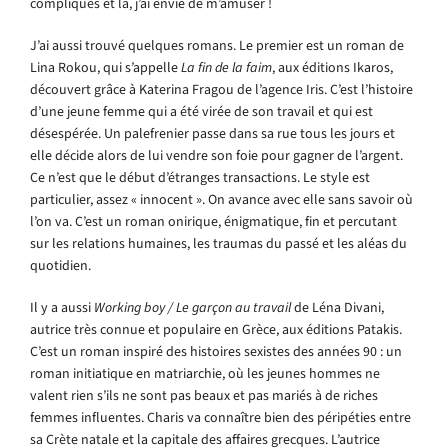
compliqués et là, j’ai envie de m’amuser !
J’ai aussi trouvé quelques romans. Le premier est un roman de
Lina Rokou, qui s’appelle
La fin de la faim
, aux éditions Ikaros,
découvert grâce à Katerina Fragou de l’agence Iris. C’est l’histoire
d’une jeune femme qui a été virée de son travail et qui est
désespérée. Un palefrenier passe dans sa rue tous les jours et
elle décide alors de lui vendre son foie pour gagner de l’argent.
Ce n’est que le début d’étranges transactions. Le style est
particulier, assez « innocent ». On avance avec elle sans savoir où
l’on va. C’est un roman onirique, énigmatique, fin et percutant
sur les relations humaines, les traumas du passé et les aléas du
quotidien.
Il y a aussi
Working boy / Le garçon au travail
de Léna Divani,
autrice très connue et populaire en Grèce, aux éditions Patakis.
C’est un roman inspiré des histoires sexistes des années 90 : un
roman initiatique en matriarchie, où les jeunes hommes ne
valent rien s’ils ne sont pas beaux et pas mariés à de riches
femmes influentes. Charis va connaître bien des péripéties entre
sa Crète natale et la capitale des affaires grecques. L’autrice