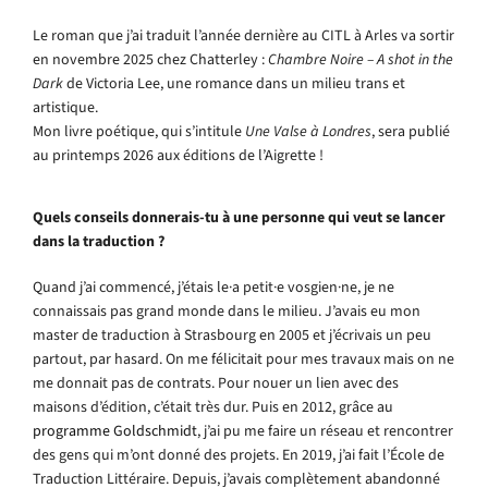
Le roman que j’ai traduit l’année dernière au CITL à Arles va sortir
en novembre 2025 chez Chatterley :
Chambre Noire – A shot in the
Dark
de Victoria Lee, une romance dans un milieu trans et
artistique.
Mon livre poétique, qui s’intitule
Une Valse à Londres
, sera publié
au printemps 2026 aux éditions de l’Aigrette !
Quels conseils donnerais-tu à une personne qui veut se lancer
dans la traduction ?
Quand j’ai commencé, j’étais le·a petit·e vosgien·ne, je ne
connaissais pas grand monde dans le milieu. J’avais eu mon
master de traduction à Strasbourg en 2005 et j’écrivais un peu
partout, par hasard. On me félicitait pour mes travaux mais on ne
me donnait pas de contrats. Pour nouer un lien avec des
maisons d’édition, c’était très dur. Puis en 2012, grâce au
programme Goldschmidt
, j’ai pu me faire un réseau et rencontrer
des gens qui m’ont donné des projets. En 2019, j’ai fait l’École de
Traduction Littéraire. Depuis, j’avais complètement abandonné