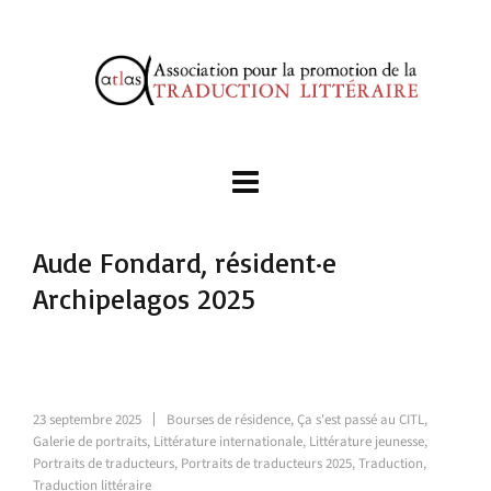
Aude Fondard, résident·e
Archipelagos 2025
23 septembre 2025
Bourses de résidence
,
Ça s'est passé au CITL
,
Galerie de portraits
,
Littérature internationale
,
Littérature jeunesse
,
Portraits de traducteurs
,
Portraits de traducteurs 2025
,
Traduction
,
Traduction littéraire