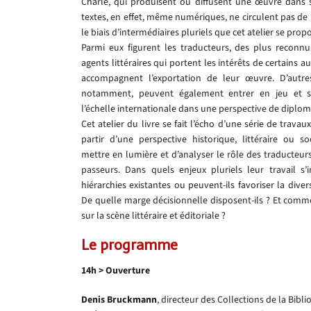
Charle, qui produisent ou diffusent une œuvre dans se
textes, en effet, même numériques, ne circulent pas d
le biais d’intermédiaires pluriels que cet atelier se prop
Parmi eux figurent les traducteurs, des plus reconnus
agents littéraires qui portent les intérêts de certains 
accompagnent l’exportation de leur œuvre. D’autres 
notamment, peuvent également entrer en jeu et s
l’échelle internationale dans une perspective de diploma
Cet atelier du livre se fait l’écho d’une série de travau
partir d’une perspective historique, littéraire ou s
mettre en lumière et d’analyser le rôle des traducteurs,
passeurs. Dans quels enjeux pluriels leur travail s’in
hiérarchies existantes ou peuvent-ils favoriser la divers
De quelle marge décisionnelle disposent-ils ? Et comme
sur la scène littéraire et éditoriale ?
Le programme
14h > Ouverture
Denis Bruckmann
, directeur des Collections de la Bib