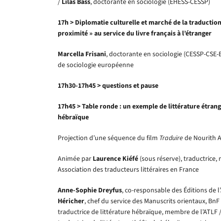
/
Lilas Bass
, doctorante en sociologie (EHESS-CESSP)
17h > Diplomatie culturelle et marché de la traduction
proximité » au service du livre français à l’étranger
Marcella Frisani
, doctorante en sociologie (CESSP-CSE
de sociologie européenne
17h30-17h45 > questions et pause
17h45 > Table ronde : un exemple de littérature étrangè
hébraïque
Projection d’une séquence du film
Traduire
de Nourith A
Animée par
Laurence Kiéfé
(sous réserve), traductrice,
Association des traducteurs littéraires en France
Anne-Sophie Dreyfus
, co-responsable des Éditions de l
Héricher
, chef du service des Manuscrits orientaux, BnF
traductrice de littérature hébraïque, membre de l’ATLF 