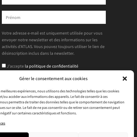
Votre adresse e-mail est uniquement utilisée pour vous
envoyer notre newsletter et des informations sur les
activités d'ATLAS. Vous pouvez toujours utiliser le lien de
désinscription inclus dans la newsletter.
J'accepte
la politique de confidentialité
Gérer le consentement aux cookies
es meilleures expériences, nous utilisons des technologies telles que les cookies
et/ou accéder aux informations des appareils. Le fait de consentir à ces
nous permettra de traiter des données telles que le comportement de navigation
ques sur ce site. Le fait de ne pas consentir ou de retirer son consentement peut
 négatif sur certaines caractéristiques et fonctions.
ices