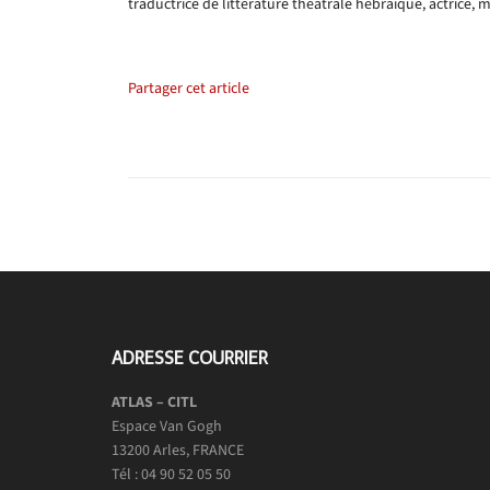
traductrice de littérature théâtrale hébraïque, actrice,
Partager cet article
ADRESSE COURRIER
ATLAS – CITL
Espace Van Gogh
13200 Arles, FRANCE
Tél : 04 90 52 05 50