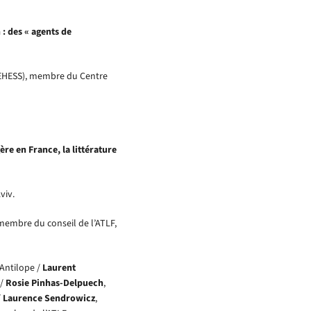
 : des « agents de
-EHESS), membre du Centre
re en France, la littérature
viv.
 membre du conseil de l’ATLF,
’Antilope /
Laurent
 /
Rosie Pinhas-Delpuech
,
/
Laurence Sendrowicz
,