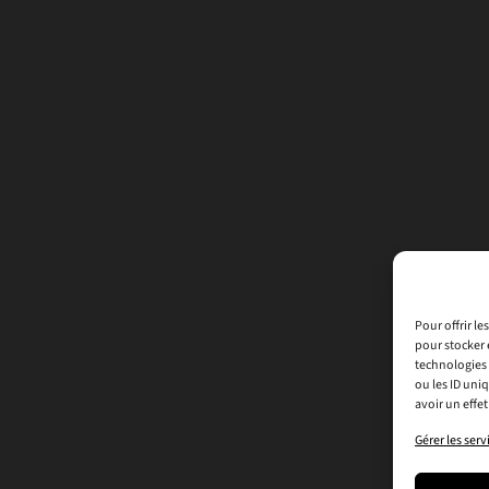
Pour offrir l
pour stocker 
technologies 
ou les ID uni
avoir un effet
Gérer les serv