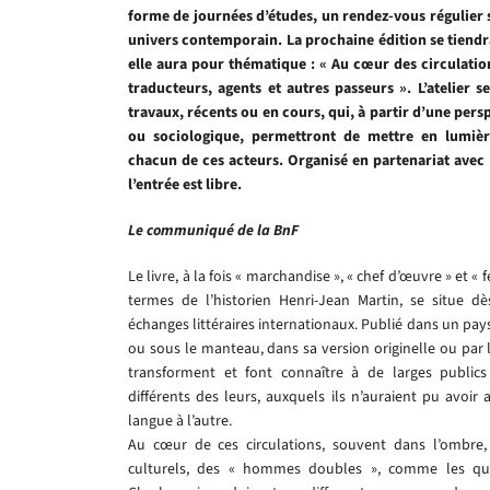
forme de journées d’études, un rendez-vous régulier su
univers contemporain. La prochaine édition se tiendr
elle aura pour thématique : « Au cœur des circulation
traducteurs, agents et autres passeurs ». L’atelier s
travaux, récents ou en cours, qui, à partir d’une persp
ou sociologique, permettront de mettre en lumière
chacun de ces acteurs. Organisé en partenariat avec l
l’entrée est libre.
Le communiqué de la BnF
Le livre, à la fois « marchandise », « chef d’œuvre » et «
termes de l’historien Henri-Jean Martin, se situe d
échanges littéraires internationaux. Publié dans un pays,
ou sous le manteau, dans sa version originelle ou par l
transforment et font connaître à de larges public
différents des leurs, auxquels ils n’auraient pu avoir
langue à l’autre.
Au cœur de ces circulations, souvent dans l’ombre
culturels, des « hommes doubles », comme les quali