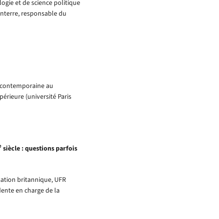
ogie et de science politique
Nanterre, responsable du
e contemporaine au
érieure (université Paris
e
siècle : questions parfois
isation britannique, UFR
ente en charge de la