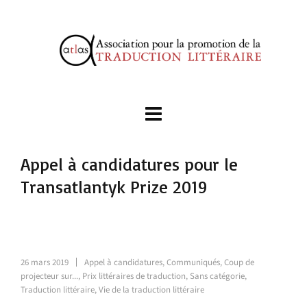
Appel à candidatures pour le
Transatlantyk Prize 2019
26 mars 2019
Appel à candidatures
,
Communiqués
,
Coup de
projecteur sur...
,
Prix littéraires de traduction
,
Sans catégorie
,
Traduction littéraire
,
Vie de la traduction littéraire