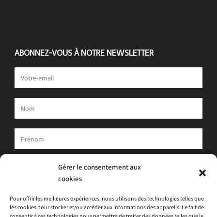
ABONNEZ-VOUS À NOTRE NEWSLETTER
Votre adresse e-mail est uniquement utilisée pour vous envoyer
Gérer le consentement aux
notre newsletter et des informations sur les activités d'ATLAS.
cookies
Vous pouvez toujours utiliser le lien de désinscription inclus dans
la newsletter.
Pour offrir les meilleures expériences, nous utilisons des technologies telles que
les cookies pour stocker et/ou accéder aux informations des appareils. Le fait de
J'accepte
la politique de confidentialité
consentir à ces technologies nous permettra de traiter des données telles que le