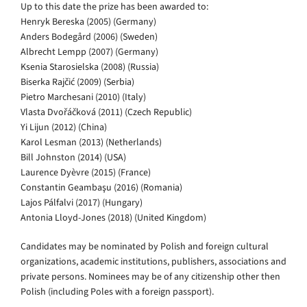
Up to this date the prize has been awarded to:
Henryk Bereska (2005) (Germany)
Anders Bodegård (2006) (Sweden)
Albrecht Lempp (2007) (Germany)
Ksenia Starosielska (2008) (Russia)
Biserka Rajčić (2009) (Serbia)
Pietro Marchesani (2010) (Italy)
Vlasta Dvořáčková (2011) (Czech Republic)
Yi Lijun (2012) (China)
Karol Lesman (2013) (Netherlands)
Bill Johnston (2014) (USA)
Laurence Dyèvre (2015) (France)
Constantin Geambaşu (2016) (Romania)
Lajos Pálfalvi (2017) (Hungary)
Antonia Lloyd-Jones (2018) (United Kingdom)
Candidates may be nominated by Polish and foreign cultural
organizations, academic institutions, publishers, associations and
private persons. Nominees may be of any citizenship other then
Polish (including Poles with a foreign passport).