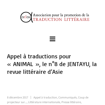
Appel à traductions pour
« ANIMAL », le n°8 de JENTAYU, la
revue littéraire d’Asie
8 décembre 2017
Appel à traduction
,
Communiqués
,
Coup de
projecteur sur...
,
Littérature internationale
,
Presse littéraire
,