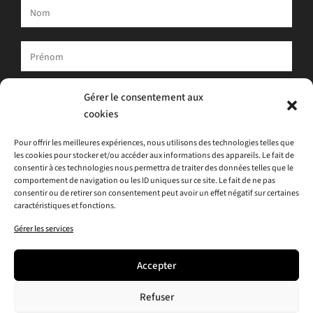
Votre adresse e-mail est uniquement utilisée pour vous envoyer
Gérer le consentement aux
notre newsletter et des informations sur les activités d'ATLAS.
cookies
Vous pouvez toujours utiliser le lien de désinscription inclus dans
la newsletter.
Pour offrir les meilleures expériences, nous utilisons des technologies telles que
les cookies pour stocker et/ou accéder aux informations des appareils. Le fait de
J'accepte
la politique de confidentialité
consentir à ces technologies nous permettra de traiter des données telles que le
comportement de navigation ou les ID uniques sur ce site. Le fait de ne pas
consentir ou de retirer son consentement peut avoir un effet négatif sur certaines
caractéristiques et fonctions.
Gérer les services
Accepter
Refuser