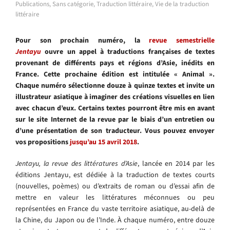
Publications
,
Sans catégorie
,
Traduction littéraire
,
Vie de la traduction
littéraire
Pour son prochain numéro, la
revue semestrielle
Jentayu
ouvre un appel à traductions françaises de textes
provenant de différents pays et régions d’Asie, inédits en
France. Cette prochaine édition est intitulée « Animal ».
Chaque numéro sélectionne douze à quinze textes et invite un
illustrateur asiatique à imaginer des créations visuelles en lien
avec chacun d’eux. Certains textes pourront être mis en avant
sur le site Internet de la revue par le biais d’un entretien ou
d’une présentation de son traducteur. Vous pouvez envoyer
vos propositions
jusqu’au 15 avril 2018
.
Jentayu, la revue des littératures d’Asie
, lancée en 2014 par les
éditions Jentayu, est dédiée à la traduction de textes courts
(nouvelles, poèmes) ou d’extraits de roman ou d’essai afin de
mettre en valeur les littératures méconnues ou peu
représentées en France du vaste territoire asiatique, au-delà de
la Chine, du Japon ou de l’Inde. À chaque numéro, entre douze