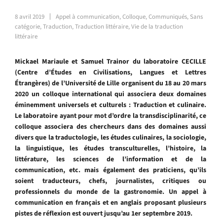
8 avril 2019
Appel à communication
,
Colloque
,
Communiqués
,
Sans
catégorie
,
Traduction
,
Traduction littéraire
,
Vie de la traduction
littéraire
Mickael Mariaule et Samuel Trainor du laboratoire CECILLE
(Centre d’Études en Civilisations, Langues et Lettres
Étrangères) de l’Université de Lille organisent du 18 au 20 mars
2020 un colloque international qui associera deux domaines
éminemment universels et culturels : Traduction et culinaire.
Le laboratoire ayant pour mot d’ordre la transdisciplinarité, ce
colloque associera des chercheurs dans des domaines aussi
divers que la traductologie, les études culinaires, la sociologie,
la linguistique, les études transculturelles, l’histoire, la
littérature, les sciences de l’information et de la
communication, etc. mais également des praticiens, qu’ils
soient traducteurs, chefs, journalistes, critiques ou
professionnels du monde de la gastronomie.
Un appel à
communication en français et en anglais proposant plusieurs
pistes de réflexion est ouvert jusqu’au 1er septembre 2019.