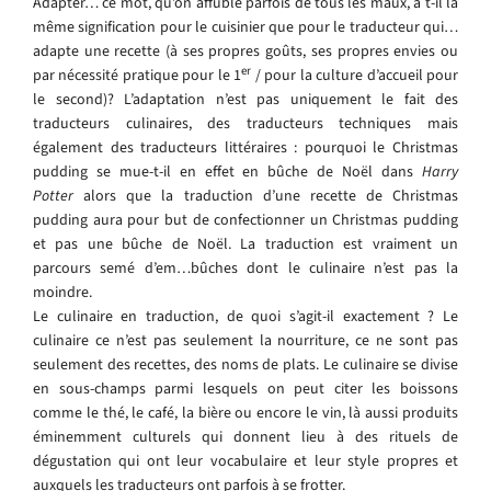
Adapter… ce mot, qu’on affuble parfois de tous les maux, a t-il la
même signification pour le cuisinier que pour le traducteur qui…
adapte une recette (à ses propres goûts, ses propres envies ou
er
par nécessité pratique pour le 1
/ pour la culture d’accueil pour
le second)? L’adaptation n’est pas uniquement le fait des
traducteurs culinaires, des traducteurs techniques mais
également des traducteurs littéraires : pourquoi le Christmas
pudding se mue-t-il en effet en bûche de Noël dans
Harry
Potter
alors que la traduction d’une recette de Christmas
pudding aura pour but de confectionner un Christmas pudding
et pas une bûche de Noël. La traduction est vraiment un
parcours semé d’em…bûches dont le culinaire n’est pas la
moindre.
Le culinaire en traduction, de quoi s’agit-il exactement ? Le
culinaire ce n’est pas seulement la nourriture, ce ne sont pas
seulement des recettes, des noms de plats. Le culinaire se divise
en sous-champs parmi lesquels on peut citer les boissons
comme le thé, le café, la bière ou encore le vin, là aussi produits
éminemment culturels qui donnent lieu à des rituels de
dégustation qui ont leur vocabulaire et leur style propres et
auxquels les traducteurs ont parfois à se frotter.