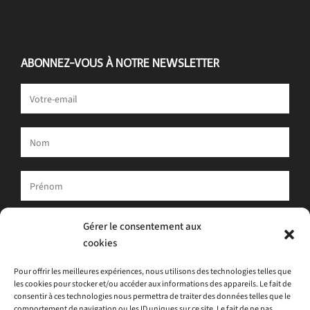
ABONNEZ-VOUS À NOTRE NEWSLETTER
Votre adresse e-mail est uniquement utilisée pour vous envoyer
Gérer le consentement aux
notre newsletter et des informations sur les activités d'ATLAS.
cookies
Vous pouvez toujours utiliser le lien de désinscription inclus dans
la newsletter.
Pour offrir les meilleures expériences, nous utilisons des technologies telles que
les cookies pour stocker et/ou accéder aux informations des appareils. Le fait de
J'accepte
la politique de confidentialité
consentir à ces technologies nous permettra de traiter des données telles que le
comportement de navigation ou les ID uniques sur ce site. Le fait de ne pas