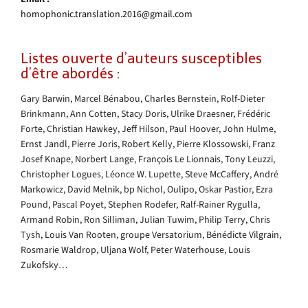
homophonic.translation.2016@gmail.com
Listes ouverte d’auteurs susceptibles
d’être abordés :
Gary Barwin, Marcel Bénabou, Charles Bernstein, Rolf-Dieter
Brinkmann, Ann Cotten, Stacy Doris, Ulrike Draesner, Frédéric
Forte, Christian Hawkey, Jeff Hilson, Paul Hoover, John Hulme,
Ernst Jandl, Pierre Joris, Robert Kelly, Pierre Klossowski, Franz
Josef Knape, Norbert Lange, François Le Lionnais, Tony Leuzzi,
Christopher Logues, Léonce W. Lupette, Steve McCaffery, André
Markowicz, David Melnik, bp Nichol, Oulipo, Oskar Pastior, Ezra
Pound, Pascal Poyet, Stephen Rodefer, Ralf-Rainer Rygulla,
Armand Robin, Ron Silliman, Julian Tuwim, Philip Terry, Chris
Tysh, Louis Van Rooten, groupe Versatorium, Bénédicte Vilgrain,
Rosmarie Waldrop, Uljana Wolf, Peter Waterhouse, Louis
Zukofsky…