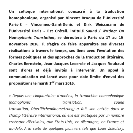
Un colloque international consacré à la traduction
homophonique, organisé par Vincent Broqua de l’Université
Paris-8 – Vincennes–Saint-Denis et Dirk Weissmann de
l’Université Paris – Est Créteil, intitulé
Sound / Writing: On
Hom
ophonic Translation
, se déroulera à Paris du 17 au 19
novembre 2016. Il s’agira de faire apparaître ses diverses
réalisations à travers le temps, ses liens avec l’évolution des
formes poétiques et des approches de la traduction littéraire.
Charles Bernstein, Jean-Jacques Lecercle et Jacques Roubaud
sont d’ores et déjà invités à intervenir. Un appel à
communication est lancé avec pour date limite d’envoi des
er
propositions le mardi 1
mars 2016.
« Depuis une cinquantaine d’années, la traduction homophonique
(homophonic translation, sound
translation, Oberflächenübersetzung) a fait son entrée dans le
champ littéraire international, où elle est pratiquée par un nombre
croissant d’écrivains, aux États-Unis, en Allemagne, en France et
au-delà. A la suite de quelques pionniers tels que Louis Zukofsky,