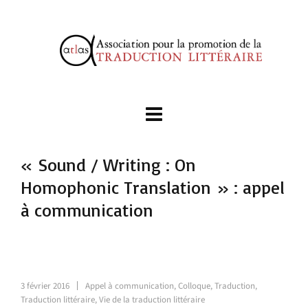
« Sound / Writing : On
Homophonic Translation » : appel
à communication
3 février 2016
Appel à communication
,
Colloque
,
Traduction
,
Traduction littéraire
,
Vie de la traduction littéraire