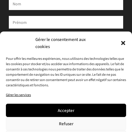
Votre adresse e-mail est uniquement utilisée pour vous envoyer
Gérer le consentement aux
notre newsletter et des informations sur les activités d'ATLAS.
cookies
Vous pouvez toujours utiliser le lien de désinscription inclus dans
la newsletter.
Pour offrir les meilleures expériences, nous utilisons des technologies telles que
les cookies pour stocker et/ou accéder aux informations des appareils. Le fait de
J'accepte
la politique de confidentialité
consentir à ces technologies nous permettra de traiter des données telles que le
comportement de navigation ou les ID uniques sur ce site. Le fait de ne pas
consentir ou de retirer son consentement peut avoir un effet négatif sur certaines
caractéristiques et fonctions.
Gérer les services
Accepter
Refuser