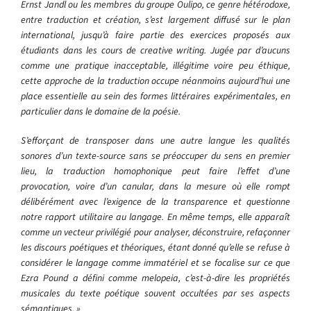
Ernst Jandl ou les membres du groupe Oulipo, ce genre hétérodoxe,
entre traduction et création, s’est largement diffusé sur le plan
international, jusqu’à faire partie des exercices proposés aux
étudiants dans les cours de creative writing. Jugée par d’aucuns
comme une pratique inacceptable, illégitime voire peu éthique,
cette approche de la traduction occupe néanmoins aujourd’hui une
place essentielle au sein des formes littéraires expérimentales, en
particulier dans le domaine de la poésie.
S’efforçant de transposer dans une autre langue les qualités
sonores d’un texte-source sans se préoccuper du sens en premier
lieu, la traduction homophonique peut faire l’effet d’une
provocation, voire d’un canular, dans la mesure où elle rompt
délibérément avec l’exigence de la transparence et questionne
notre rapport utilitaire au langage. En même temps, elle apparaît
comme un vecteur privilégié pour analyser, déconstruire, refaçonner
les discours poétiques et théoriques, étant donné qu’elle se refuse à
considérer le langage comme immatériel et se focalise sur ce que
Ezra Pound a défini comme melopeia, c’est-à-dire les propriétés
musicales du texte poétique souvent occultées par ses aspects
sémantiques. »