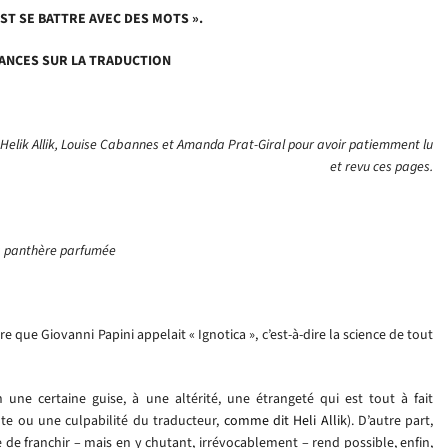
EST SE BATTRE AVEC DES MOTS ».
ANCES SUR LA TRADUCTION
 Helik Allik, Louise Cabannes et Amanda Prat-Giral pour avoir patiemment lu
et revu ces pages.
 panthère parfumée
ère que Giovanni Papini appelait « Ignotica », c’est-à-dire la science de tout
n une certaine guise, à une altérité, une étrangeté qui est tout à fait
te ou une culpabilité du traducteur,
comme dit Heli Allik
). D’autre part,
e de franchir – mais en y chutant, irrévocablement – rend possible, enfin,