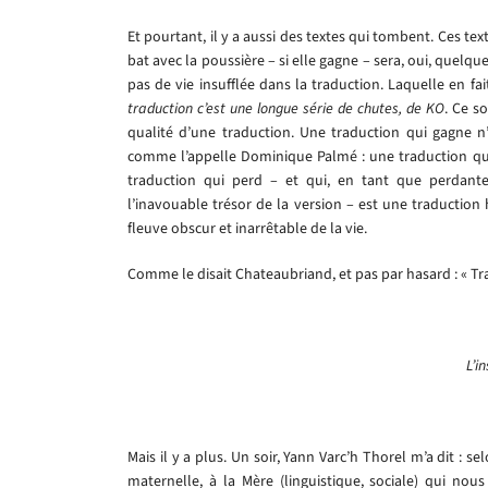
Et pourtant, il y a aussi des textes qui tombent. Ces te
bat avec la poussière – si elle gagne – sera, oui, quelq
pas de vie insufflée dans la traduction. Laquelle en fai
traduction c’est une longue série de chutes, de KO
. Ce s
qualité d’une traduction. Une traduction qui gagne n’
comme l’appelle Dominique Palmé : une traduction qui 
traduction qui perd – et qui, en tant que perdante,
l’inavouable trésor de la version – est une traduction
fleuve obscur et inarrêtable de la vie.
Comme le disait Chateaubriand, et pas par hasard : « Tra
L’i
Mais il y a plus. Un soir, Yann Varc’h Thorel m’a dit : 
maternelle, à la Mère (linguistique, sociale) qui nous