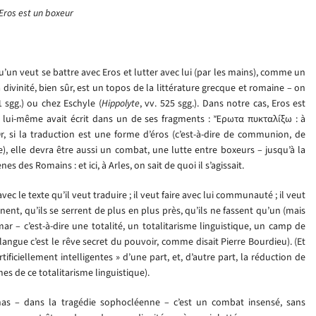
Eros est un boxeur
lqu’un veut se battre avec Eros et lutter avec lui (par les mains), comme un
la divinité, bien sûr, est un topos de la littérature grecque et romaine – on
 sgg.) ou chez Eschyle (
Hippolyte
, vv. 525 sgg.). Dans notre cas, Eros est
lui-même avait écrit dans un de ses fragments : Ἔρωτα πυκταλίξω : à
, si la traduction est une forme d’éros (c’est-à-dire de communion, de
e), elle devra être aussi un combat, une lutte entre boxeurs – jusqu’à la
 des Romains : et ici, à Arles, on sait de quoi il s’agissait.
c le texte qu’il veut traduire ; il veut faire avec lui communauté ; il veut
gnent, qu’ils se serrent de plus en plus près, qu’ils ne fassent qu’un (mais
mar – c’est-à-dire une totalité, un totalitarisme linguistique, un camp de
 langue c’est le rêve secret du pouvoir, comme disait Pierre Bourdieu). (Et
tificiellement intelligentes » d’une part, et, d’autre part, la réduction de
es de ce totalitarisme linguistique).
chas – dans la tragédie sophocléenne – c’est un combat insensé, sans