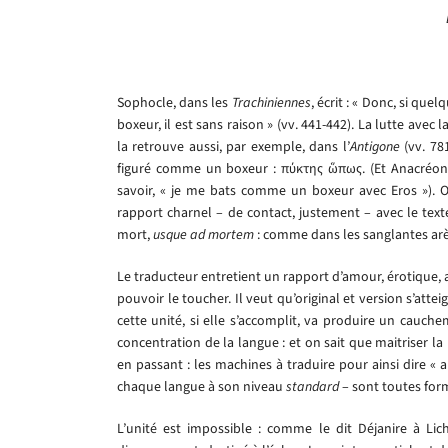
Sophocle, dans les
Trachiniennes
, écrit : « Donc, si que
boxeur, il est sans raison » (vv. 441-442). La lutte avec 
la retrouve aussi, par exemple, dans l’
Antigone
(vv. 781
figuré comme un boxeur : πύκτης ὥπως. (Et Anacréon 
savoir, « je me bats comme un boxeur avec Eros »). Or
rapport charnel – de contact, justement – avec le text
mort,
usque ad mortem
: comme dans les sanglantes arènes
Le traducteur entretient un rapport d’amour, érotique, ave
pouvoir le toucher. Il veut qu’original et version s’attei
cette unité, si elle s’accomplit, va produire un cauche
concentration de la langue : et on sait que maitriser la
en passant : les machines à traduire pour ainsi dire « ar
chaque langue à son niveau
standard
– sont toutes form
L’unité est impossible : comme le dit Déjanire à Li