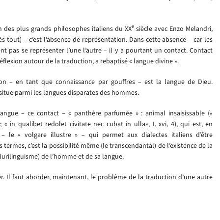
e
n des plus grands philosophes italiens du XX
siècle avec Enzo Melandri,
ès tout) – c’est l’absence de représentation. Dans cette absence – car les
 pas se représenter l’une l’autre – il y a pourtant un contact. Contact
flexion autour de la traduction, a rebaptisé « langue divine ».
on – en tant que connaissance par gouffres – est la langue de Dieu.
e situe parmi les langues disparates des hommes.
langue – ce contact – « panthère parfumée » : animal insaisissable («
 in qualibet redolet civitate nec cubat in ulla», I, xvi, 4), qui est, en
 le « volgare illustre » – qui permet aux dialectes italiens d’être
 termes, c’est la possibilité même (le transcendantal) de l’existence de la
plurilinguisme) de l’homme et de sa langue.
er. Il faut aborder, maintenant, le problème de la traduction d’une autre