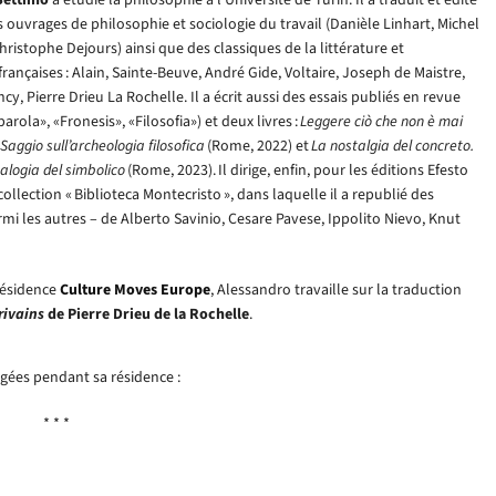
s ouvrages de philosophie et sociologie du travail (Danièle Linhart, Michel
ristophe Dejours) ainsi que des classiques de la littérature et
rançaises : Alain, Sainte-Beuve, André Gide, Voltaire, Joseph de Maistre,
y, Pierre Drieu La Rochelle. Il a écrit aussi des essais publiés en revue
parola», «Fronesis», «Filosofia») et deux livres :
Leggere ciò che non è mai
 Saggio sull’archeologia filosofica
(Rome, 2022) et
La nostalgia del concreto.
alogia del simbolico
(Rome, 2023). Il dirige, enfin, pour les éditions Efesto
ollection « Biblioteca Montecristo », dans laquelle il a republié des
mi les autres – de Alberto Savinio, Cesare Pavese, Ippolito Nievo, Knut
résidence
Culture Moves Europe
, Alessandro travaille sur la traduction
rivains
de Pierre Drieu de la Rochelle
.
digées pendant sa résidence :
* * *