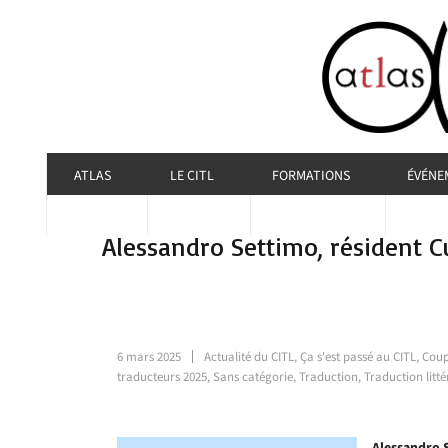
ATLAS
LE CITL
FORMATIONS
ÉVÉNE
Alessandro Settimo, résident 
6 mars 2025
Actualité du CITL
,
Ça s'est passé au CITL
,
Coup
traducteurs 2025
,
Sans catégorie
,
Traduction
,
Traduction litté
Alessandro 