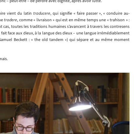
onc – peut-être – de perdre avec dignité, après avoir lutté.
ire vient du latin
traducere
, qui signifie « faire passer », « conduire au-
mme
tradere
, comme « livraison » qui est en même temps une « trahison » :
out cas, toutes les traditions humaines s’avancent à travers les contresens
 fait face aux dieux, à la langue des dieux – une langue irrémédiablement
it Samuel Beckett : « the old tandem ») qui sépare et au même moment
mais.