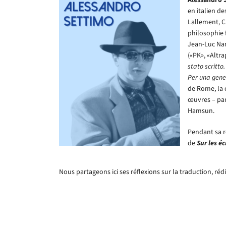
en italien de
Lallement, Ch
philosophie f
Jean-Luc Nanc
(«PK», «Altra
stato scritto.
Per una gene
de Rome, la c
œuvres – par
Hamsun.
Pendant sa 
de
Sur les éc
Nous partageons ici ses réflexions sur la traduction, ré