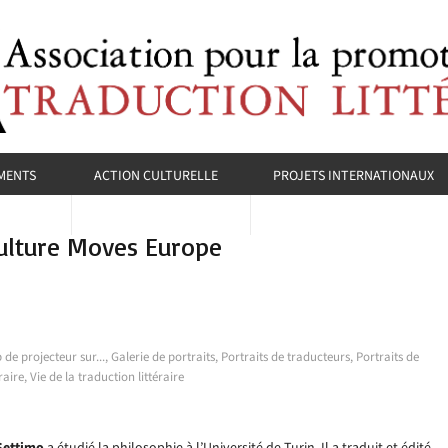
MENTS
ACTION CULTURELLE
PROJETS INTERNATIONAUX
Culture Moves Europe
 de projecteur sur...
,
Galerie de portraits
,
Portraits de traducteurs
,
Portraits de
raire
,
Vie de la traduction littéraire
Settimo
a étudié la philosophie à l’Université de Turin. Il a traduit et édité