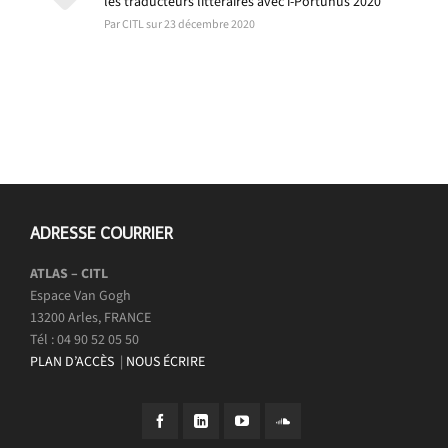
les traducteurs littéraires avec i-Portunus 2020
Par CITL sur 23 décembre 2020
ADRESSE COURRIER
ATLAS – CITL
Espace Van Gogh
13200 Arles, FRANCE
Tél : 04 90 52 05 50
PLAN D’ACCÈS
|
NOUS ÉCRIRE