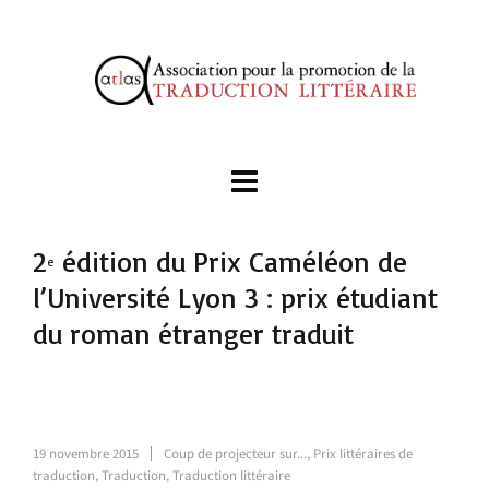
2
édition du Prix Caméléon de
e
l’Université Lyon 3 : prix étudiant
du roman étranger traduit
19 novembre 2015
Coup de projecteur sur...
,
Prix littéraires de
traduction
,
Traduction
,
Traduction littéraire