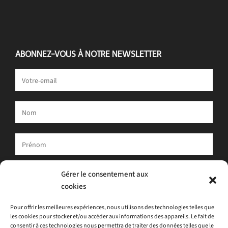
ABONNEZ-VOUS À NOTRE NEWSLETTER
Votre adresse e-mail est uniquement utilisée pour vous envoyer
Gérer le consentement aux
notre newsletter et des informations sur les activités d'ATLAS.
cookies
Vous pouvez toujours utiliser le lien de désinscription inclus dans
la newsletter.
Pour offrir les meilleures expériences, nous utilisons des technologies telles que
les cookies pour stocker et/ou accéder aux informations des appareils. Le fait de
J'accepte
la politique de confidentialité
consentir à ces technologies nous permettra de traiter des données telles que le