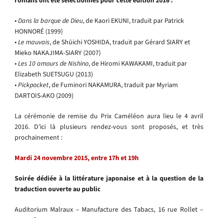
romans ont été sélectionnés pour cette édition 2016 :
•
Dans la barque de Dieu
, de Kaori EKUNI, traduit par Patrick
HONNORÉ (1999)
•
Le mauvais
, de Shūichi YOSHIDA, traduit par Gérard SIARY et
Mieko NAKAJIMA-SIARY (2007)
•
Les 10 amours de Nishino
, de Hiromi KAWAKAMI, traduit par
Elizabeth SUETSUGU (2013)
•
Pickpocket
, de Fuminori NAKAMURA, traduit par Myriam
DARTOIS-AKO (2009)
La cérémonie de remise du Prix Caméléon aura lieu le 4 avril
2016. D’ici là plusieurs rendez-vous sont proposés, et très
prochainement :
Mardi 24 novembre 2015, entre 17h et 19h
Soirée dédiée à la littérature japonaise et à la question de la
traduction ouverte au public
Auditorium Malraux – Manufacture des Tabacs, 16 rue Rollet –