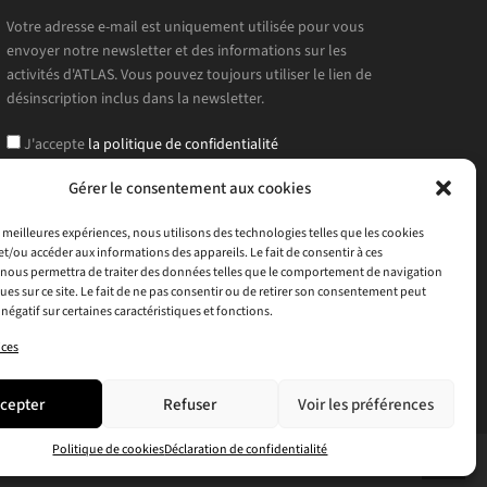
Votre adresse e-mail est uniquement utilisée pour vous
envoyer notre newsletter et des informations sur les
activités d'ATLAS. Vous pouvez toujours utiliser le lien de
désinscription inclus dans la newsletter.
J'accepte
la politique de confidentialité
Gérer le consentement aux cookies
es meilleures expériences, nous utilisons des technologies telles que les cookies
et/ou accéder aux informations des appareils. Le fait de consentir à ces
nous permettra de traiter des données telles que le comportement de navigation
ques sur ce site. Le fait de ne pas consentir ou de retirer son consentement peut
 négatif sur certaines caractéristiques et fonctions.
ices
cepter
Refuser
Voir les préférences
Politique de cookies
Déclaration de confidentialité