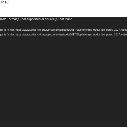
 1h10]
rror: Format(s) not supported or source(s) not found
ger le fichier: https://www.atlas-citl.org/wp-content/uploads/2017/06/printemps_traduction_perec_2017.mp4
ger le fichier: https://www.atlas-citl.org/wp-content/uploads/2017/06/printemps_traduction_perec_2017.w