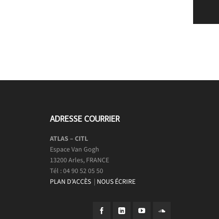
ADRESSE COURRIER
ATLAS – CITL
Espace Van Gogh
13200 Arles, FRANCE
Tél : 04 90 52 05 50
PLAN D’ACCÈS
|
NOUS ÉCRIRE