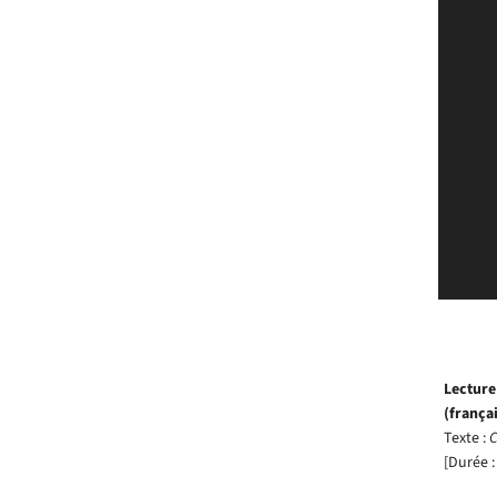
Lectur
(françai
Texte :
C
[Durée :