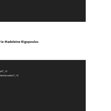
arie-Madeleine Rigopoulos
mp4?_=3
7.webmhd.webm?_=3