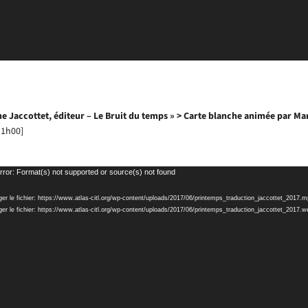
ne Jaccottet, éditeur – Le Bruit du temps » > Carte blanche animée par M
 1h00]
rror: Format(s) not supported or source(s) not found
er le fichier: https://www.atlas-citl.org/wp-content/uploads/2017/06/printemps_traduction_jaccottet_2017.
ger le fichier: https://www.atlas-citl.org/wp-content/uploads/2017/06/printemps_traduction_jaccottet_201