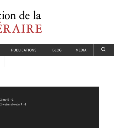
PUBLICATIONS
BLOG
MEDIA
_v2.mp4?_=1
17_v2.webmhd.webm?_=1