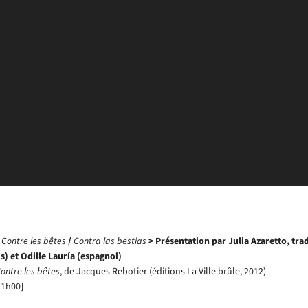
e
Contre les bêtes
/
Contra las bestias
> Présentation par Julia Azaretto, tra
s) et Odille Lauría (espagnol)
ontre les bêtes
, de Jacques Rebotier (éditions La Ville brûle, 2012)
 1h00]