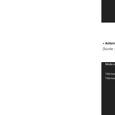
« Antoi
[Durée :
Lecteur
Media e
vidéo
Télécharg
Téléchar