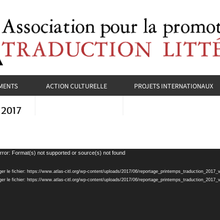
MENTS
ACTION CULTURELLE
PROJETS INTERNATIONAUX
 2017
rror: Format(s) not supported or source(s) not found
ger le fichier: https://www.atlas-citl.org/wp-content/uploads/2017/06/reportage_printemps_traduction_2017
ger le fichier: https://www.atlas-citl.org/wp-content/uploads/2017/06/reportage_printemps_traduction_20