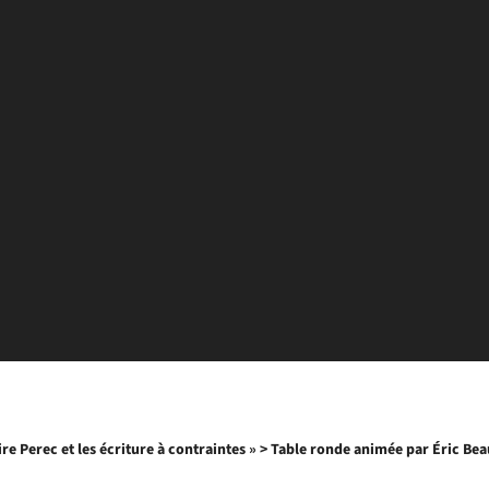
re Perec et les écriture à contraintes » > Table ronde animée par Éric Beau