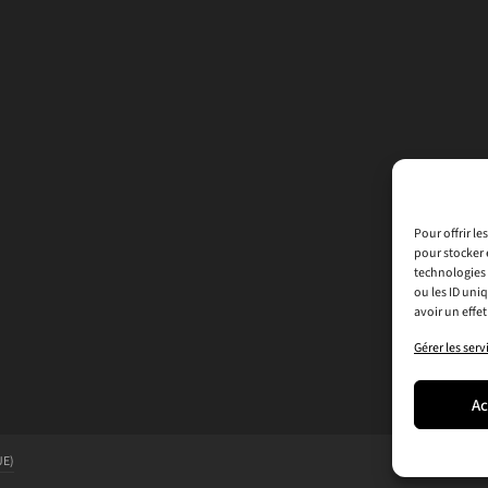
Pour offrir l
pour stocker 
technologies 
ou les ID uni
avoir un effet
Gérer les serv
Ac
UE)