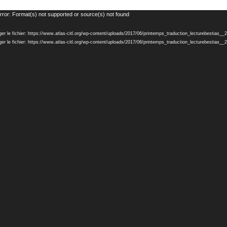
rror: Format(s) not supported or source(s) not found
er le fichier: https://www.atlas-citl.org/wp-content/uploads/2017/06/printemps_traduction_lecturebestias
ger le fichier: https://www.atlas-citl.org/wp-content/uploads/2017/06/printemps_traduction_lecturebesti