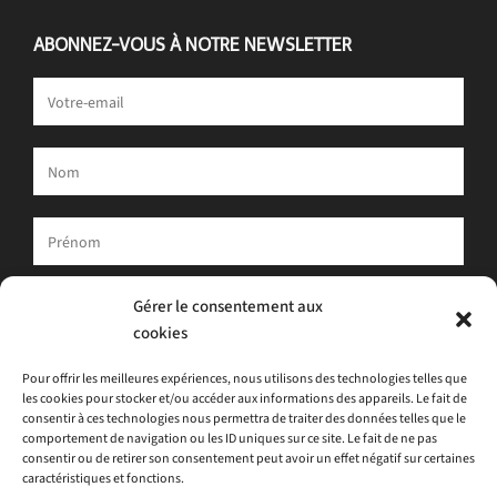
ABONNEZ-VOUS À NOTRE NEWSLETTER
Votre adresse e-mail est uniquement utilisée pour vous envoyer
Gérer le consentement aux
notre newsletter et des informations sur les activités d'ATLAS.
cookies
Vous pouvez toujours utiliser le lien de désinscription inclus dans
la newsletter.
Pour offrir les meilleures expériences, nous utilisons des technologies telles que
les cookies pour stocker et/ou accéder aux informations des appareils. Le fait de
J'accepte
la politique de confidentialité
consentir à ces technologies nous permettra de traiter des données telles que le
comportement de navigation ou les ID uniques sur ce site. Le fait de ne pas
consentir ou de retirer son consentement peut avoir un effet négatif sur certaines
caractéristiques et fonctions.