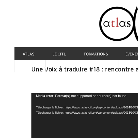
ATLAS
LE CITL
FORMATIONS
ÉVÉNE
Une Voix à traduire #18 : rencontr
Lecteur
Media error: Format(s) not supported or source(s) not found
vidéo
Télécharger le fichier: https://www.atlas-citl.org/wp-content/uploads/2014/
Télécharger le fichier: https://www.atlas-citl.org/wp-content/uploads/2014