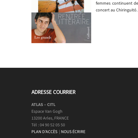
femmes continuent de s
concert au Chiringuitó.
ADRESSE COURRIER
ATLAS – CITL
Espace Van Gogh
13200 Arles, FRANCE
Tél : 04 90 52 05 50
PLAN D’ACCÈS
|
NOUS ÉCRIRE