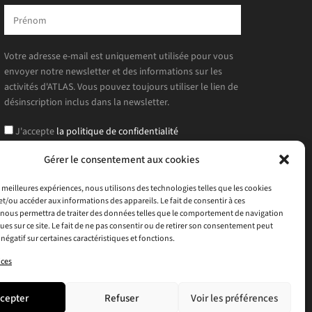
Votre adresse e-mail est uniquement utilisée pour vous
envoyer notre newsletter et des informations sur les
activités d'ATLAS. Vous pouvez toujours utiliser le lien de
désinscription inclus dans la newsletter.
J'accepte
la politique de confidentialité
Gérer le consentement aux cookies
es meilleures expériences, nous utilisons des technologies telles que les cookies
et/ou accéder aux informations des appareils. Le fait de consentir à ces
nous permettra de traiter des données telles que le comportement de navigation
ques sur ce site. Le fait de ne pas consentir ou de retirer son consentement peut
 négatif sur certaines caractéristiques et fonctions.
ices
cepter
Refuser
Voir les préférences