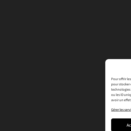
Pour offrir l
pour stocker 
technologies 
ou les ID uni
avoir un effet
Gérer les serv
Ac