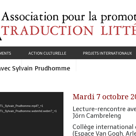
MENTS
ACTION CULTURELLE
PROJETS INTERNATIONAUX
e avec Sylvain Prudhomme
Mardi 7 octobre 2
10/CITL_Sylvain_Prudhomme.mp4?_=1
Lecture-rencontre av
/10/CITL_Sylvain_Prudhomme.webmhd.webm?_=1
Jörn Cambreleng
Collège international 
(Espace Van Gogh, Arle