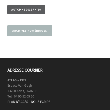
AUTOMNE 2016 / N°50
ARCHIVES NUMÉRIQUES
ADRESSE COURRIER
ATLAS – CITL
Espace Van Gogh
13200 Arles, FRANCE
Tél : 04 90 52 05 50
PLAN D’ACCÈS
|
NOUS ÉCRIRE