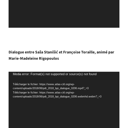
Dialogue entre Saša Stanišić et Françoise Toraille, animé par
Marie-Madeleine Rigopoulos
Lecteur
Media error: Format(s) not supported or source(s) not found
vidéo
Télécharger le fichier: https://www.atlas-citl.org/wp-
content/uploads/2018/06/pdt_2018_bpi_dialogue_0206.mp4?_=3
Télécharger le fichier: https://www.atlas-citl.org/wp-
content/uploads/2018/06/pdt_2018_bpi_dialogue_0206.webmhd.webm?_=3