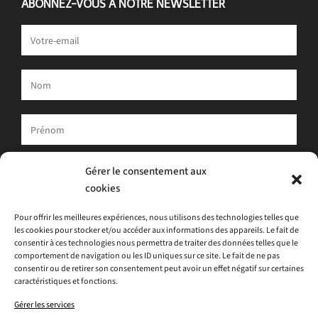
ABONNEZ-VOUS À NOTRE NEWSLETTER
Votre adresse e-mail est uniquement utilisée pour vous envoyer
Gérer le consentement aux
notre newsletter et des informations sur les activités d'ATLAS.
cookies
Vous pouvez toujours utiliser le lien de désinscription inclus dans
la newsletter.
Pour offrir les meilleures expériences, nous utilisons des technologies telles que
les cookies pour stocker et/ou accéder aux informations des appareils. Le fait de
J'accepte
la politique de confidentialité
consentir à ces technologies nous permettra de traiter des données telles que le
comportement de navigation ou les ID uniques sur ce site. Le fait de ne pas
consentir ou de retirer son consentement peut avoir un effet négatif sur certaines
caractéristiques et fonctions.
Gérer les services