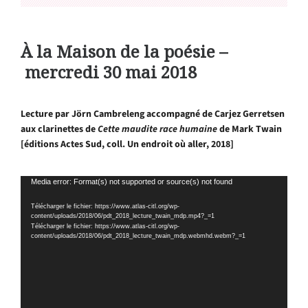
À la Maison de la poésie –
mercredi 30 mai 2018
Lecture par Jörn Cambreleng accompagné de Carjez Gerretsen
aux clarinettes de
Cette maudite race humaine
de Mark Twain
[éditions Actes Sud, coll. Un endroit où aller, 2018]
Lecteur
Media error: Format(s) not supported or source(s) not found
vidéo
Télécharger le fichier: https://www.atlas-citl.org/wp-
content/uploads/2018/06/pdt_2018_lecture_twain_mdp.mp4?_=1
Télécharger le fichier: https://www.atlas-citl.org/wp-
content/uploads/2018/06/pdt_2018_lecture_twain_mdp.webmhd.webm?_=1