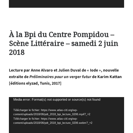
À la Bpi du Centre Pompidou –
Scène Littéraire – samedi 2 juin
2018
Lecture par Anne Alvaro et Julien Duval de « Iode », nouvelle
extraite de
Préliminaires pour un verger futur
de Karim Kattan
[éditions elyzad, Tunis, 2017]
Lecteur
Media error: Format(s) not supported or source(s) not found
vidéo
Télécharger le fichier: https://www.atlas-citl.org/wp-
content/uploads/2018/06/pdt_2018_bpi_lecture_0206.mp4?_=2
Télécharger le fichier: https://www.atlas-citl.org/wp-
content/uploads/2018/06/pdt_2018_bpi_lecture_0206.webm?_=2