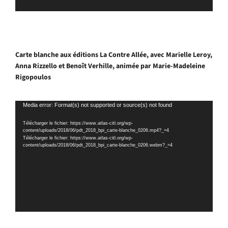
Carte blanche aux éditions La Contre Allée, avec Marielle Leroy,
Anna Rizzello et Benoît Verhille, animée par Marie-Madeleine
Rigopoulos
Lecteur
Media error: Format(s) not supported or source(s) not found
vidéo
Télécharger le fichier: https://www.atlas-citl.org/wp-
content/uploads/2018/06/pdt_2018_bpi_carte-blanche_0206.mp4?_=4
Télécharger le fichier: https://www.atlas-citl.org/wp-
content/uploads/2018/06/pdt_2018_bpi_carte-blanche_0206.webm?_=4