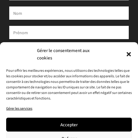
Votre adresse e-mail est uniquement utilisée pour vous envoyer
Gérer le consentement aux
notre newsletter et des informations sur les activités d'ATLAS.
cookies
Vous pouvez toujours utiliser le lien de désinscription inclus dans
la newsletter.
Pour offrir les meilleures expériences, nous utilisons des technologies telles que
les cookies pour stocker et/ou accéder aux informations des appareils. Le fait de
J'accepte
la politique de confidentialité
consentir à ces technologies nous permettra de traiter des données telles que le
comportement de navigation ou les ID uniques sur ce site. Le fait de ne pas
consentir ou de retirer son consentement peut avoir un effet négatif sur certaines
caractéristiques et fonctions.
Gérer les services
Accepter