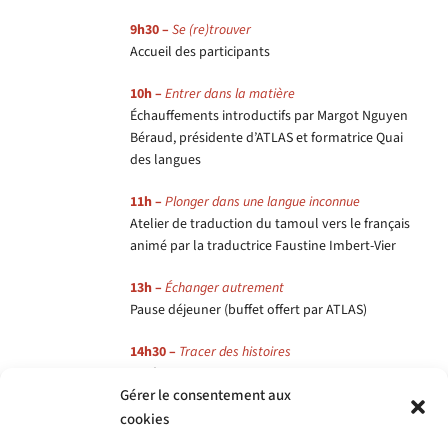
9h30 –
Se (re)trouver
Accueil des participants
10h –
Entrer dans la matière
Échauffements introductifs par Margot Nguyen
Béraud, présidente d’ATLAS et formatrice Quai
des langues
11h –
Plonger dans une langue inconnue
Atelier de traduction du tamoul vers le français
animé par la traductrice Faustine Imbert-Vier
13h –
Échanger autrement
Pause déjeuner (buffet offert par ATLAS)
14h30 –
Tracer des histoires
·
Présentation d’un premier bilan de l’action par
Gérer le consentement aux
Marie Dal Falco (ATLAS) et Marie Van Effenterre,
autrice du rapport Quai des langues
cookies
·
Retours d’expérience de structures partenaires