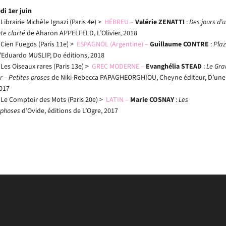
di 1er juin
 Librairie Michèle Ignazi (Paris 4e) >
HÉBREU –
Valérie ZENATTI
:
Des jours d’
te clarté
de Aharon APPELFELD, L’Olivier, 2018
 Cien Fuegos (Paris 11e) >
ESPAGNOL (Argentine) –
Guillaume CONTRE
:
Pla
’Eduardo MUSLIP, Do éditions, 2018
 Les Oiseaux rares (Paris 13e) >
GREC MODERNE –
Evanghélia STEAD
:
Le Gra
r – Petites proses
de Niki-Rebecca PAPAGHEORGHIOU, Cheyne éditeur, D’une 
2017
/ Le Comptoir des Mots (Paris 20e) >
LATIN –
Marie COSNAY
:
Les
phoses
d’Ovide, éditions de L’Ogre, 2017