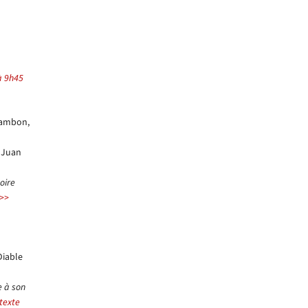
à 9h45
hambon,
e Juan
oire
>>
Diable
e à son
texte