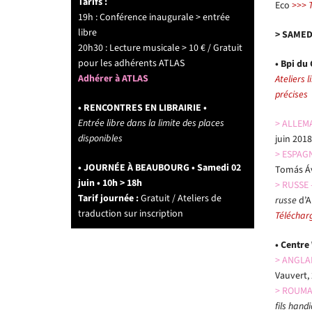
Tarifs :
Eco
>>> T
19h : Conférence inaugurale > entrée
libre
> SAMEDI
20h30 : Lecture musicale > 10 € / Gratuit
pour les adhérents ATLAS
• Bpi du
Adhérer à ATLAS
Ateliers 
précises
• RENCONTRES EN LIBRAIRIE •
Entrée libre dans la limite des places
> ALLEM
disponibles
juin 201
> ESPAGN
• JOURNÉE À BEAUBOURG • Samedi 02
Tomás Áv
juin • 10h > 18h
> RUSSE
Tarif journée :
Gratuit / Ateliers de
russe
d’A
traduction sur inscription
Télécharg
• Centre
> ANGLAI
Vauvert,
> ROUMAI
fils hand