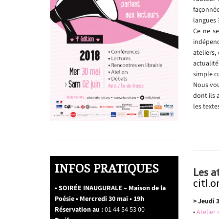
façonnée
langues 
Ce ne se
indépend
ateliers
actualit
simple cu
Nous vou
dont ils 
les texte
INFOS PRATIQUES
Les a
citl.o
• SOIRÉE INAUGURALE – Maison de la
Poésie • Mercredi 30 mai • 19h
> Jeudi 
Réservation au :
01 44 54 53 00
•
Atelier