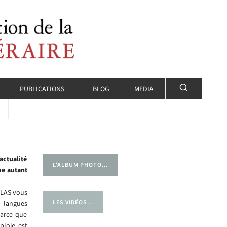
PUBLICATIONS
BLOG
MEDIA
actualité
L'ALBUM PHOTO...
ue autant
TLAS vous
LES VIDÉOS...
« langues
parce que
ploie est