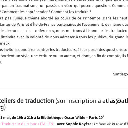
 par un traumatisme, un passé, un vécu qui posent question. Comment
? Comment les appréhender ? Comment les traduire ?
ra pas l’unique thème abordé au cours de ce Printemps. Dans les neuf l
antes de Paris et d’Île-de-France partenaires de l’événement, de même que
, des lectures et des conférences, nous mettrons à l’honneur les traducteur
é littéraire avec la volonté de nous adresser à tous les publics, du grand l
rieux.
s invitons donc à rencontrer les traducteurs, à leur poser des questions sur
abordent un style, une écriture ou un auteur, et dont, en fin de compte, ils 
s.
Santiago
teliers de traduction
(sur inscription à
atlas@at
rg
)
e
31 mai, de 19h à 21h à la Bibliothèque Oscar Wilde – Paris 20
 « Traducteur d’un jour » ITALIEN –
avec Sophie Royère
:
Le Nom de la rose
d’