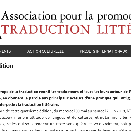
MENTS
ACTION CULTURELLE
PROJETS INTERNATIONAUX
ition
emps de la traduction réunit les traducteurs et leurs lecteurs autour de l’
re, en donnant la parole aux principaux acteurs d’une pratique qui intrig
nterpelle : la traduction littéraire.
sion de cette quatrième édition, du mercredi 30 mai au samedi 2 juin 2018, A
 découvrir une multitude de langues et de cultures, et notamment les 
 », celles qui sous-tendent un texte sans qu’on les voie vraiment, soit 
 n’écrit pas dans sa langue maternelle, soit parce que la langue qu’il em