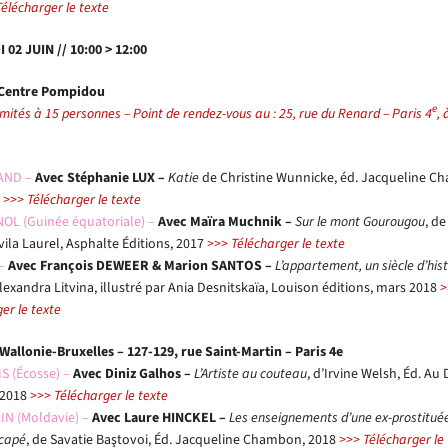
élécharger le texte
 02 JUIN // 10:00 > 12:00
 Centre Pompidou
e
limités à 15 personnes – Point de rendez-vous au : 25, rue du Renard – Paris 4
, 
AND –
Avec Stéphanie LUX –
Katie
de Christine Wunnicke,
éd. Jacqueline C
8
>>> Télécharger le texte
OL (Guinée équatoriale) –
Avec Maïra Muchnik –
Sur le mont Gourougou
, d
ila Laurel,
Asphalte Éditions, 2017
>>> Télécharger le texte
 –
Avec François DEWEER & Marion SANTOS –
L’appartement, un siècle d’hist
lexandra Litvina, illustré par Ania Des
nitskaïa, Louison éditions, mars 2018
>
er le texte
 Wallonie-Bruxelles – 127-129, rue Saint-Martin – Paris 4e
S (Écosse) –
Avec Diniz Galhos –
L’Artiste au couteau
, d’Irvine Welsh,
Éd. Au 
 2018
>>> Télécharger le texte
N (Moldavie) –
Avec Laure HINCKEL –
Les enseignements d’une ex-prostitué
icapé
, de Savatie Ba
ş
tovoi,
Éd. Jacqueline Chambon, 2018
>>> Télécharger le 