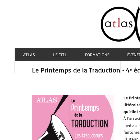
ATLAS
LE CITL
FORMATIONS
ÉVÉNE
Le Printemps de la Traduction • 4
éd
e
Le Print
littérai
qu’elle i
À l’occa
invite à
fantômes
l’auteur