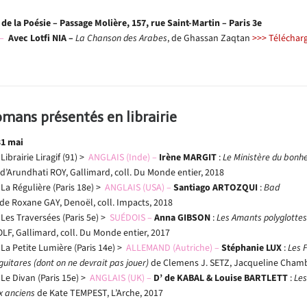
 de la Poésie – Passage Molière, 157, rue Saint-Martin – Paris 3e
 –
Avec Lotfi NIA –
La Chanson des Arabes
, de Ghassan Zaqtan
>>> Télécharg
omans présentés en librairie
31 mai
 Librairie Liragif (91) >
ANGLAIS (Inde) –
Irène MARGIT
:
Le Ministère du bonh
d’Arundhati ROY, Gallimard, coll. Du Monde entier, 2018
 La Régulière (Paris 18e) >
ANGLAIS (USA) –
Santiago ARTOZQUI
:
Bad
de Roxane GAY, Denoël, coll. Impacts, 2018
 Les Traversées (Paris 5e) >
SUÉDOIS –
Anna GIBSON
:
Les Amants polyglottes
LF, Gallimard, coll. Du Monde entier, 2017
 La Petite Lumière (Paris 14e) >
ALLEMAND (Autriche) –
Stéphanie LUX
:
Les 
guitares (dont on ne devrait pas jouer)
de Clemens J. SETZ, Jacqueline Cham
 Le Divan (Paris 15e) >
ANGLAIS (UK) –
D’ de KABAL & Louise BARTLETT
:
Les
 anciens
de Kate TEMPEST, L’Arche, 2017