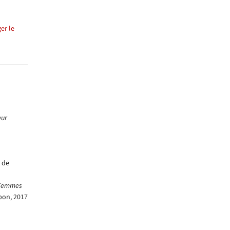
er le
eur
de
Femmes
bon, 2017