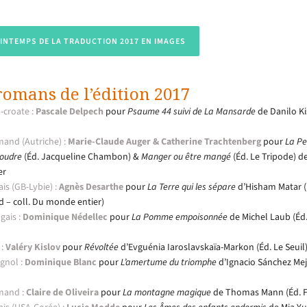
RINTEMPS DE LA TRADUCTION 2017 EN IMAGES
romans de l’édition 2017
-croate :
Pascale Delpech
pour
Psaume 44 suivi de La Mansarde
de Danilo Ki
mand (Autriche) :
Marie-Claude Auger & Catherine Trachtenberg
pour
La Pet
coudre
(Éd. Jacqueline Chambon) &
Manger ou être mangé
(Éd. Le Tripode) d
er
ais (GB-Lybie) :
Agnès Desarthe
pour
La Terre qui les sépare
d’Hisham Matar (
d – coll. Du monde entier)
ais :
Dominique Nédellec
pour
La Pomme empoisonnée
de Michel Laub (Éd
:
Valéry Kislov
pour
Révoltée
d’Evguénia Iaroslavskaïa-Markon (Éd. Le Seuil
gnol :
Dominique Blanc
pour
L’amertume du triomphe
d’Ignacio Sánchez Mejí
mand :
Claire de Oliveira
pour
La montagne magique
de Thomas Mann (Éd. F