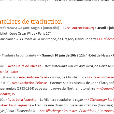
ais (USA-Corée) :
Lucie Modde
pour
Les Âmes des enfants endormis
de Mia Yu
ateliers de traduction
raducteur d’un jour
Anglais (Australie) –
Avec Laurent Barucq
>
Jeudi 8 jui
e
ibliothèque Oscar Wilde • Paris 20
 australien » :
L’Ombre de la montagne
, de Gregory David Roberts
>>> Télécha
« Traduire la contrainte » >
Samedi 10 juin de 10h à 12h
/ Hôtel de Massa • 
AND •
avec Claire de Oliveira
–
Mein Vaterland war ein Apfelkern
, de Herta Mül
er les textes
S (Canada) •
Avec Antoine Cazé
–
Eunoia
, de Christian Bök
>>> Télécharger le
S (GB) •
Avec Catherine Selosse
– Poèmes sur les oiseaux de John Clare, po
ue anglais (1793-1864) et paysan pauvre du Northamptonshire
>>>Demande
 email, ici
OL •
Avec Julia Azaretto
– La Vijanera : traduire la
copla
>>> Télécharger les 
•
Avec Paul Lequesne
– Traduire une chanson (russe) en chanson (française) 
кую
/
Pour Tikhoretskaïa…
>>> Télécharger les textes
/
Partition 1
/
Partition 