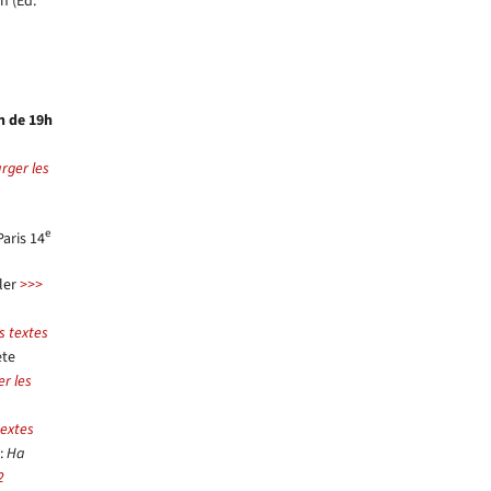
n (Éd.
n de 19h
rger les
e
Paris 14
ler
>>>
s textes
ète
r les
textes
:
На
2