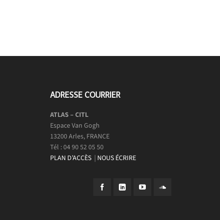
ADRESSE COURRIER
ATLAS – CITL
Espace Van Gogh
13200 Arles, FRANCE
Tél : 04 90 52 05 50
PLAN D’ACCÈS
|
NOUS ÉCRIRE