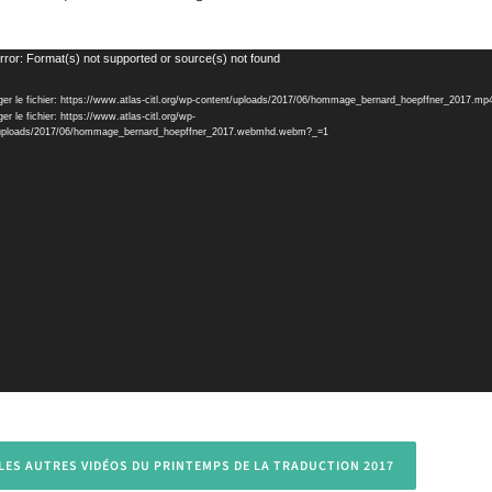
rror: Format(s) not supported or source(s) not found
ger le fichier: https://www.atlas-citl.org/wp-content/uploads/2017/06/hommage_bernard_hoepffner_2017.mp
er le fichier: https://www.atlas-citl.org/wp-
/uploads/2017/06/hommage_bernard_hoepffner_2017.webmhd.webm?_=1
 LES AUTRES VIDÉOS DU PRINTEMPS DE LA TRADUCTION 2017