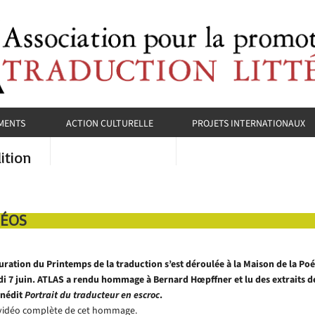
MENTS
ACTION CULTURELLE
PROJETS INTERNATIONAUX
ition
ÉOS
uration du Printemps de la traduction s’est déroulée à la Maison de la Poés
i 7 juin. ATLAS a rendu hommage à Bernard Hœpffner et lu des extraits d
nédit
Portrait du traducteur en escroc
.
a vidéo complète de cet hommage.