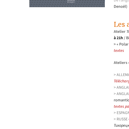
De l’angl
Denoël)
Les 
Atelier
T
à 21h
/ B
> « Polar
textes
Ateliers 
> ALLEM
Télécharg
> ANGLAI
> ANGLAI
romantiq
textes par
> ESPAGN
> RUSSE 
Тихорец