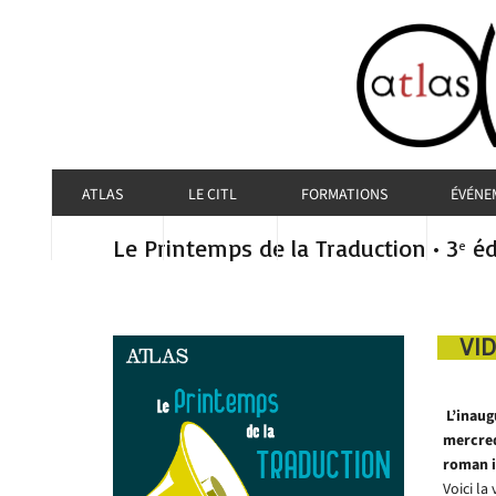
ATLAS
LE CITL
FORMATIONS
ÉVÉNE
Le Printemps de la Traduction • 3
éd
e
VID
L’inaug
mercred
roman i
Voici l