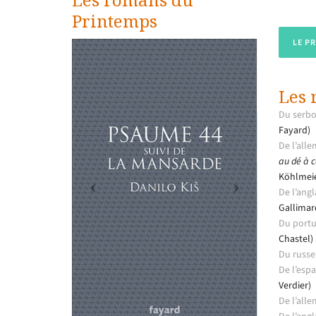
Printemps
LE P
Les 
Du serbo
Fayard)
De l’alle
au dé à 
Köhlmei
De l’angl
Gallimar
Du portug
Chastel)
Du russe 
De l’espa
Verdier)
De l’alle