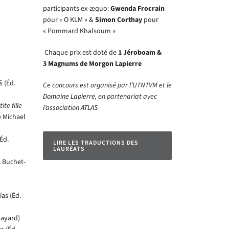
participants ex-æquo:
Gwenda Frocrain
pour « O KLM » &
Simon Corthay
pour
« Pommard Khalsoum »
Chaque prix est doté de
1 Jéroboam &
3 Magnums de Morgon Lapierre
š (Éd.
Ce concours est organisé par l’UTNTVM et le
Domaine Lapierre
, en partenariat avec
ite fille
l’association
ATLAS
e Michael
Éd.
LIRE LES TRADUCTIONS DES
LAURÉATS
. Buchet-
)
as (Éd.
ayard)