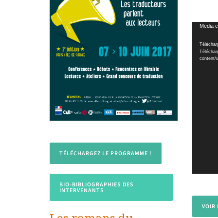
Lecteur
Media e
vidéo
Téléchar
Télécharg
content
TÉLÉCHARGEZ LE PROGRAMME !
BIO-BIBLIOGRAPHIES DES
INTERVENANTS
VOIR
Les romans du