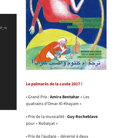
4?_=1
Le palmarès de la cuvée 2017 !
• Grand Prix :
Amira Bentahar
« Les
quatrains d’Omar Al-Khayam »
• Prix de la musicalité :
Guy Rocheblave
pour « Rubaiyat »
• Prix de l’audace – décerné à deux