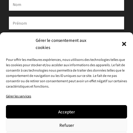
Votre adresse e-mail est uniquement utilisée pour vous envoyer
Gérer le consentement aux
notre newsletter et des informations sur les activités d'ATLAS.
cookies
Vous pouvez toujours utiliser le lien de désinscription inclus dans
la newsletter.
Pour offrir les meilleures expériences, nous utilisons des technologies telles que
les cookies pour stocker et/ou accéder aux informations des appareils. Le fait de
J'accepte
la politique de confidentialité
consentir à ces technologies nous permettra de traiter des données telles que le
comportement de navigation ou les ID uniques sur ce site. Le fait de ne pas
consentir ou de retirer son consentement peut avoir un effet négatif sur certaines
caractéristiques et fonctions.
Gérer les services
Accepter
Refuser