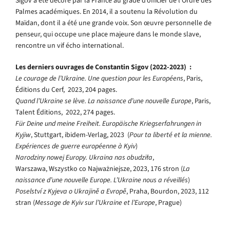
Sigov a été décoré par la France au grade d’officier de l’Ordre des
Palmes académiques. En 2014, il a soutenu la Révolution du
Maïdan, dont il a été une grande voix. Son œuvre personnelle de
penseur, qui occupe une place majeure dans le monde slave,
rencontre un vif écho international.
Les derniers ouvrages de Constantin Sigov (2022-2023) :
Le courage de l’Ukraine. Une question pour les Européens
, Paris,
Éditions du Cerf, 2023, 204 pages.
Quand l’Ukraine se lève. La naissance d’une nouvelle Europe
, Paris,
Talent Éditions, 2022, 274 pages.
Für Deine und meine Freiheit. Europäische Kriegserfahrungen in
Kyjiw
, Stuttgart, ibidem-Verlag, 2023 (
Pour ta liberté et la mienne.
Expériences de guerre européenne à Kyiv
)
Narodziny nowej Europy. Ukraina nas obudziła
,
Warszawa, Wszystko co Najważniejsze, 2023, 176 stron (
La
naissance d’une nouvelle Europe. L’Ukraine nous a réveillés
)
Poselství z Kyjeva o Ukrajině a Evropě
, Praha, Bourdon, 2023, 112
stran (
Message de Kyiv sur l’Ukraine et l’Europe
, Prague)